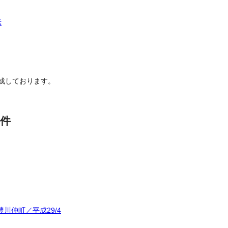
示
成しております。
件
川仲町／平成29/4