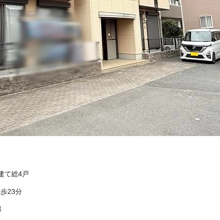
階建て総4戸
歩23分
郎