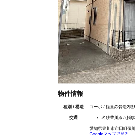
物件情報
種別 / 構造
コーポ / 軽量鉄骨造2
交通
名鉄豊川線八幡駅
愛知県豊川市市田町儀
Googleマップで見る