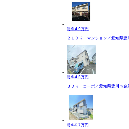
賃料
4.9万円
２ＬＤＫ マンション／愛知県豊川
賃料
4.5万円
３ＤＫ コーポ／愛知県豊川市金屋
賃料
6.7万円