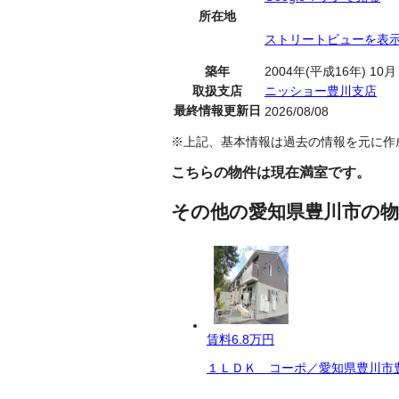
所在地
ストリートビューを表
築年
2004年(平成16年) 10月
取扱支店
ニッショー豊川支店
最終情報更新日
2026/08/08
※上記、基本情報は過去の情報を元に作
こちらの物件は現在満室です。
その他の愛知県豊川市の物
賃料
6.8万円
１ＬＤＫ コーポ／愛知県豊川市豊