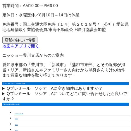
営業時間：
AM10:00～PM6:00
定休日：
水曜定休／8月10日～14日は休業
免許番号：
国土交通大臣免許（１４）第２０１８号
/
（公社）愛知県
宅地建物取引業協会会員
/
東海不動産公正取引協議会加盟
店舗の詳しい情報
地図をアプリで開く
ニッショー豊川支店からのご案内
愛知県東部の「豊川市」「新城市」「蒲郡市東部」とその近郊が担
当エリア。新婚さんやファミリーさん向けから単身さん向けの物件
まで豊富な物件を取り揃えております！
プレミール ソシア Aのよくある質問
Q
プレミール ソシア Aに空き物件はありますか？
Q
プレミール ソシア Aについてどこに問い合わせしたら良いで
すか？
豊川市の物件を間取りから探す
ワンルーム・1K
1LDK
2LDK
3LDK