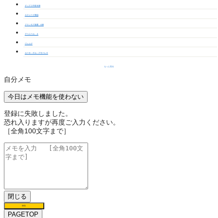
ディアス中部Ｂ棟
エクシード御油
グランモア新豊 A棟
アベニール Ａ
ヴェルデ
カーサ・デル・アモーレＥ
もっと見る
自分メモ
今日はメモ機能を使わない
登録に失敗しました。
恐れ入りますが再度ご入力ください。
［全角100文字まで］
閉じる
保存
PAGETOP