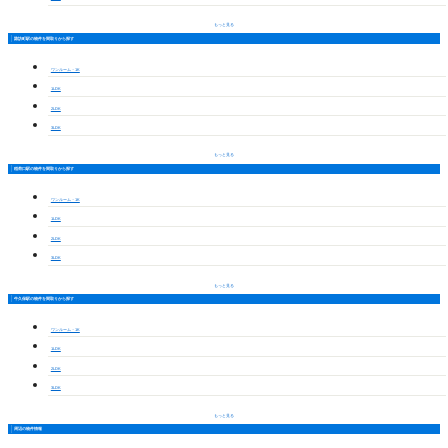
もっと見る
諏訪町駅の物件を間取りから探す
ワンルーム・1K
1LDK
2LDK
3LDK
もっと見る
稲荷口駅の物件を間取りから探す
ワンルーム・1K
1LDK
2LDK
3LDK
もっと見る
牛久保駅の物件を間取りから探す
ワンルーム・1K
1LDK
2LDK
3LDK
もっと見る
周辺の物件情報