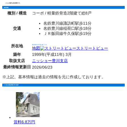
こちらの物件は現在満室です。
物件情報
種別 / 構造
コーポ / 軽量鉄骨造2階建て総8戸
名鉄豊川線諏訪町駅歩11分
交通
名鉄豊川線稲荷口駅歩18分
ＪＲ飯田線牛久保駅歩19分
所在地
愛知県豊川市中野川町１丁目
地図
ストリートビュー
築年
1999年(平成11年) 3月
取扱支店
ニッショー豊川支店
最終情報更新日
2026/06/23
※上記、基本情報は過去の情報を元に作成しております。
その他の愛知県豊川市の物件
賃料
6.8万円