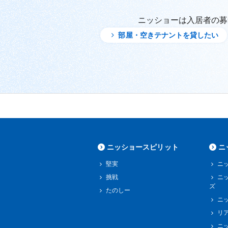
ニッショーは入居者の募
部屋・空きテナントを貸したい
ニッショースピリット
ニ
堅実
ニ
挑戦
ニ
ズ
たのしー
ニ
リ
ニ