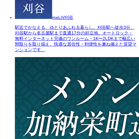
meLiV刈谷
駅近でかなえる、ゆとりあふれる暮らし。刈谷駅へ徒歩3分、
刈谷駅から名古屋駅まで直通17分の好立地。オートロック・
無料インターネット完備のワンルーム・1K〜2LDKまで幅広い
間取りを取り揃え、快適な居住性・利便性を兼ね備えた賃貸マ
ンションです。