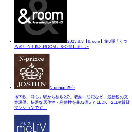
2023.8.3
【&room】第8弾「くつ
ろぎサウナ風呂ROOM」を公開しました
N-prince 浄心
地下鉄「浄心」駅から徒歩2分。収納・防犯など、最新鋭の充
実設備。快適な居住性・利便性を兼ね備えた1LDK・2LDK賃貸
マンションです。