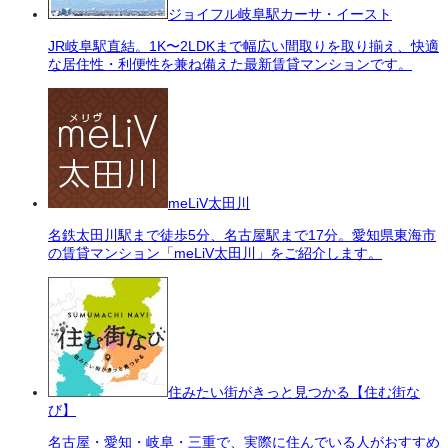
ジョイフル岐阜駅カーサ・イースト
JR岐阜駅直結。1K〜2LDKまで幅広い間取りを取り揃え、快適
な居住性・利便性を兼ね備えた最新賃貸マンションです。
meLiV太田川
名鉄太田川駅まで徒歩5分、名古屋駅まで17分。愛知県東海市
の賃貸マンション「meLiV太田川」をご紹介します。
住みたい街がきっと見つかる【住む街な
び】
名古屋・愛知・岐阜・三重で、実際に住んでいる人がおすすめ