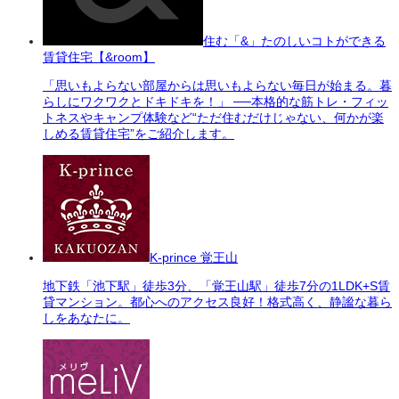
住む「&」たのしいコトができる
賃貸住宅【&room】
「思いもよらない部屋からは思いもよらない毎日が始まる。暮
らしにワクワクとドキドキを！」 ──本格的な筋トレ・フィッ
トネスやキャンプ体験など“ただ住むだけじゃない、何かが楽
しめる賃貸住宅”をご紹介します。
K-prince 覚王山
地下鉄「池下駅」徒歩3分、「覚王山駅」徒歩7分の1LDK+S賃
貸マンション。都心へのアクセス良好！格式高く、静謐な暮ら
しをあなたに。