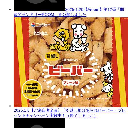
2025.1.20
【&room】第12弾「開
放的ランドリーROOM」を公開しました
2025.1.6
【ご来店者全員】「引越し揚げあられビーバー」プレ
ゼントキャンペーン実施中！（終了しました）