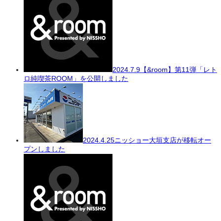
2024.7.9
【&room】第11弾「レト
ロ純喫茶ROOM」を公開しました
2024.4.25
ニッショー大垣支店が移転オー
プンしました