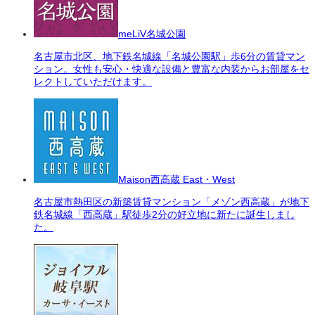
meLiV名城公園
名古屋市北区、地下鉄名城線「名城公園駅」歩6分の賃貸マン
ション。女性も安心・快適な設備と豊富な内装からお部屋をセ
レクトしていただけます。
Maison西高蔵 East・West
名古屋市熱田区の新築賃貸マンション「メゾン西高蔵」が地下
鉄名城線「西高蔵」駅徒歩2分の好立地に新たに誕生しまし
た。