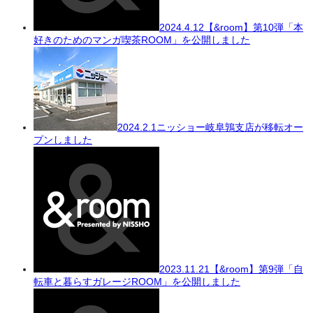
2024.4.12
【&room】第10弾「本
好きのためのマンガ喫茶ROOM」を公開しました
2024.2.1
ニッショー岐阜鶉支店が移転オー
プンしました
2023.11.21
【&room】第9弾「自
転車と暮らすガレージROOM」を公開しました