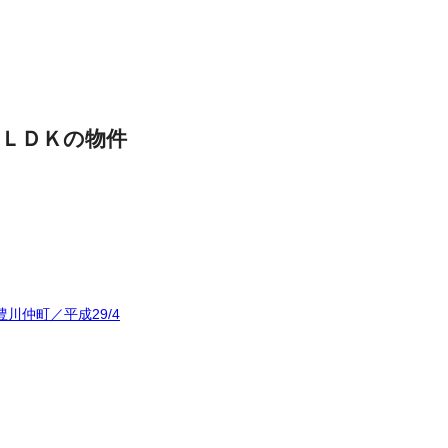
ＬＤＫの物件
川仲町／平成29/4