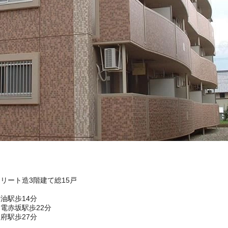
クリート造3階建て総15戸
油駅歩14分
電赤坂駅歩22分
府駅歩27分