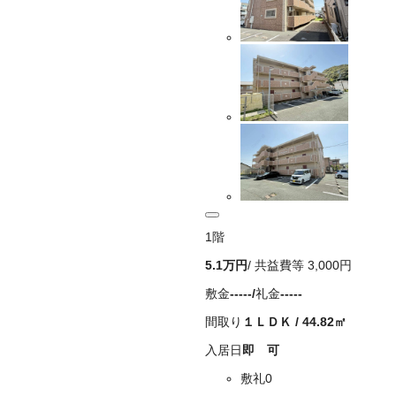
1
階
5.1万
円
/ 共益費等
3,000円
敷金
-----
/
礼金
-----
間取り
１ＬＤＫ
/
44.82
㎡
入居日
即 可
敷礼0