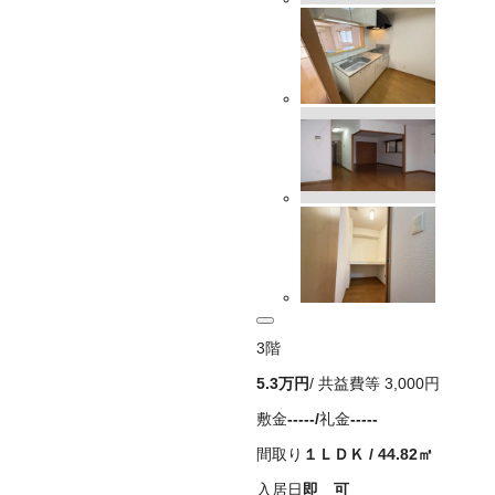
3
階
5.3万
円
/ 共益費等
3,000円
敷金
-----
/
礼金
-----
間取り
１ＬＤＫ
/
44.82
㎡
入居日
即 可