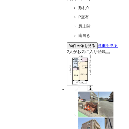
敷礼0
P空有
最上階
南向き
詳細を見る
物件画像を見る
2
人がお気に入り登録