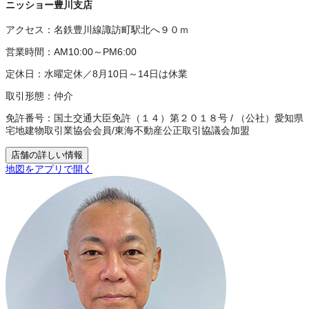
ニッショー豊川支店
アクセス：
名鉄豊川線諏訪町駅北へ９０ｍ
営業時間：
AM10:00～PM6:00
定休日：
水曜定休／8月10日～14日は休業
取引形態：
仲介
免許番号：
国土交通大臣免許（１４）第２０１８号
/
（公社）愛知県
宅地建物取引業協会会員
/
東海不動産公正取引協議会加盟
店舗の詳しい情報
地図をアプリで開く