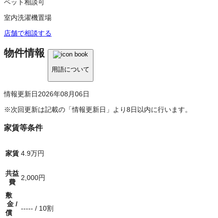
ペット相談可
室内洗濯機置場
店舗で相談する
物件情報
用語について
情報更新日
2026年08月06日
※次回更新は記載の「情報更新日」より8日以内に行います。
家賃等条件
家賃
4.9万円
共益
2,000円
費
敷
金
/
-----
/
10割
償