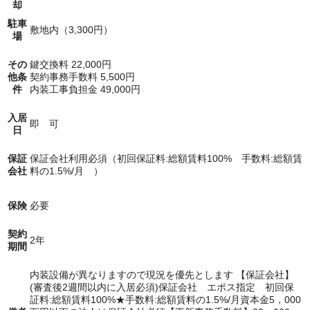
却
駐車
敷地内
（3,300円）
場
その
鍵交換料
22,000
円
他条
契約事務手数料
5,500
円
件
内装工事負担金
49,000
円
入居
即 可
日
保証
保証会社利用必須（初回保証料:総額賃料100% 手数料:総額賃
会社
料の1.5%/月 ）
保険
必要
契約
2年
期間
内装設備が異なりますので現況を優先とします 【保証会社】
(審査後2週間以内に入居必須)保証会社 エポス指定 初回保
証料:総額賃料100%★手数料:総額賃料の1.5%/月資本金5，000