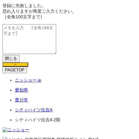
登録に失敗しました。
恐れ入りますが再度ご入力ください。
［全角100文字まで］
閉じる
保存
PAGETOP
ニッショー.jp
愛知県
豊川市
シティハイツ住吉A
シティハイツ住吉A 2階