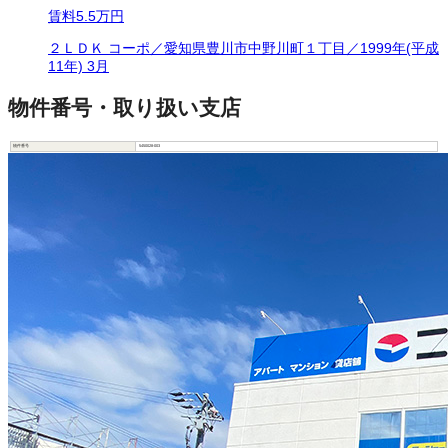
賃料
5.5万円
２ＬＤＫ コーポ／愛知県豊川市中野川町１丁目／1999年(平成
11年) 3月
物件番号・取り扱い支店
物件番号
5450028-003