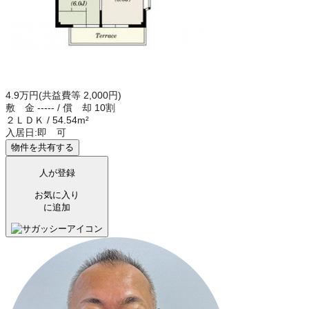
4.9万円
(共益費等 2,000円)
敷 金
-----
/
償 却
10割
２ＬＤＫ
/
54.54m²
入居日:
即 可
物件を共有する
人が登録
お気に入り
に追加