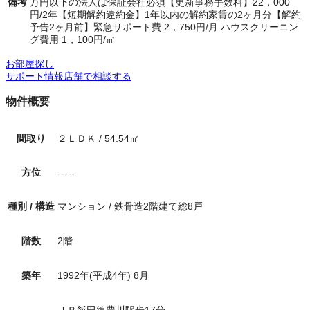
備考
万円以下の法人は保証会社必須【更新事務手数料】22，000
円/2年【短期解約違約金】1年以内の解約家賃の2ヶ月分【解約
予告2ヶ月前】緊急サポート費 2，750円/月 ハウスクリーニン
グ費用 1，100円/㎡
お部屋探し
サポート情報
店舗で相談する
物件概要
間取り
２ＬＤＫ
/
54.54
㎡
方位
-----
種別 / 構造
マンション
/
鉄骨造2階建て総8戸
階数
2
階
築年
1992年(平成4年) 8月
ＪＲ飯田線豊川駅歩17分