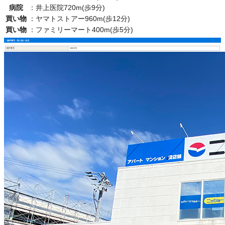
病院
：
井上医院720m(歩9分)
買い物
：
ヤマトストアー960m(歩12分)
買い物
：
ファミリーマート400m(歩5分)
物件番号・取り扱い支店
物件番号
5401276