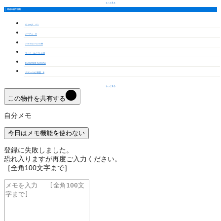
もっと見る
周辺の物件情報
ヴィーダ ４１
パーチェ Ｂ
ハラマキハイツＧ棟
ファミールメゾンＡ棟
ELEGANCE SAKURA
グランパルク東豊 B
もっと見る
この物件を共有する
自分メモ
今日はメモ機能を使わない
登録に失敗しました。
恐れ入りますが再度ご入力ください。
［全角100文字まで］