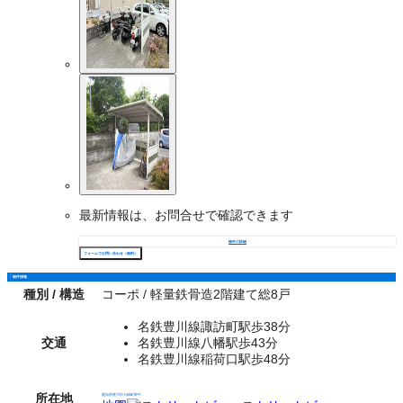
最新情報は、お問合せで確認できます
物件の詳細
フォームでお問い合わせ（無料）
物件情報
種別 / 構造
コーポ / 軽量鉄骨造2階建て総8戸
名鉄豊川線諏訪町駅歩38分
交通
名鉄豊川線八幡駅歩43分
名鉄豊川線稲荷口駅歩48分
所在地
愛知県豊川市大崎町野中