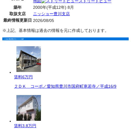
地図
ストリートビュー
築年
2000年(平成12年) 8月
取扱支店
ニッショー豊川支店
最終情報更新日
2026/08/05
※上記、基本情報は過去の情報を元に作成しております。
その他の愛知県豊川市の２ＤＫの物件
賃料
6万円
２ＤＫ コーポ／愛知県豊川市国府町寒若寺／平成16/9
賃料
3.8万円