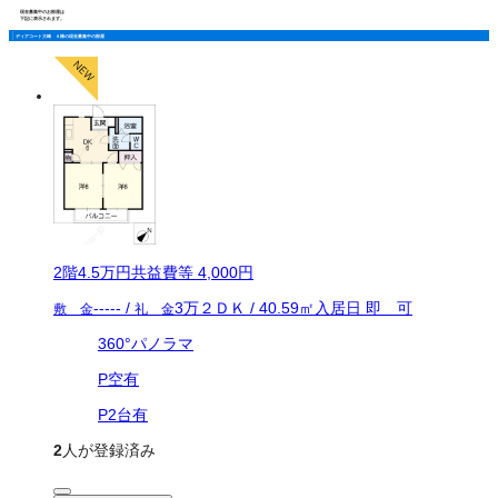
現在募集中のお部屋は
下記に表示されます。
ディアコート大崎 Ａ棟の現在募集中の部屋
2
階
4.5万
円
共益費等
4,000円
-----
/
3万
２ＤＫ
/
40.59
㎡
入居日
即 可
敷 金
礼 金
360°パノラマ
P空有
P2台有
2
人が登録済み