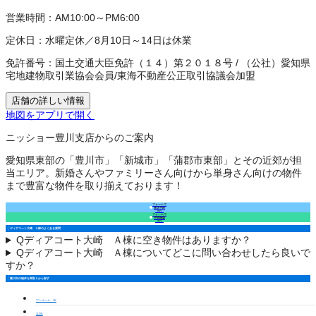
営業時間：
AM10:00～PM6:00
定休日：
水曜定休／8月10日～14日は休業
免許番号：
国土交通大臣免許（１４）第２０１８号
/
（公社）愛知県
宅地建物取引業協会会員
/
東海不動産公正取引協議会加盟
店舗の詳しい情報
地図をアプリで開く
ニッショー豊川支店からのご案内
愛知県東部の「豊川市」「新城市」「蒲郡市東部」とその近郊が担
当エリア。新婚さんやファミリーさん向けから単身さん向けの物件
まで豊富な物件を取り揃えております！
フォームで
来店予約
（無料）
フォームで
空室確認
（無料）
ディアコート大崎 Ａ棟のよくある質問
Q
ディアコート大崎 Ａ棟に空き物件はありますか？
Q
ディアコート大崎 Ａ棟についてどこに問い合わせしたら良いで
すか？
豊川市の物件を間取りから探す
ワンルーム・1K
1LDK