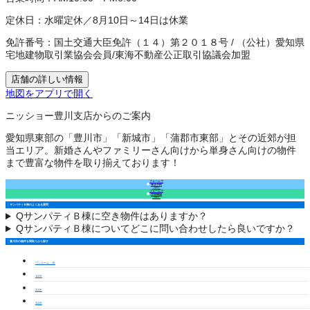
定休日：
水曜定休／8月10日～14日は休業
免許番号：
国土交通大臣免許（１４）第２０１８号
/
（公社）愛知県
宅地建物取引業協会会員
/
東海不動産公正取引協議会加盟
店舗の詳しい情報
地図をアプリで開く
ニッショー豊川支店からのご案内
愛知県東部の「豊川市」「新城市」「蒲郡市東部」とその近郊が担
当エリア。新婚さんやファミリーさん向けから単身さん向けの物件
まで豊富な物件を取り揃えております！
フォームで
来店予約
（無料）
フォームで
空室確認
（無料）
サンパティＢ棟のよくある質問
Q
サンパティＢ棟に空き物件はありますか？
Q
サンパティＢ棟についてどこに問い合わせしたら良いですか？
豊川市の物件を間取りから探す
ワンルーム・1K
1LDK
2LDK
3LDK