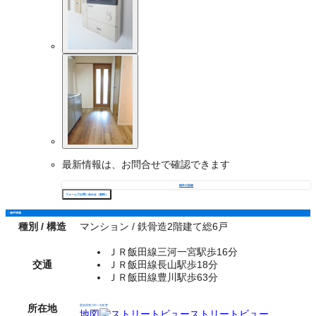
最新情報は、お問合せで確認できます
物件の詳細
フォームでお問い合わせ（無料）
物件情報
種別 / 構造
マンション / 鉄骨造2階建て総6戸
ＪＲ飯田線三河一宮駅歩16分
交通
ＪＲ飯田線長山駅歩18分
ＪＲ飯田線豊川駅歩63分
所在地
愛知県豊川市一宮町豊
地図
ストリートビュー