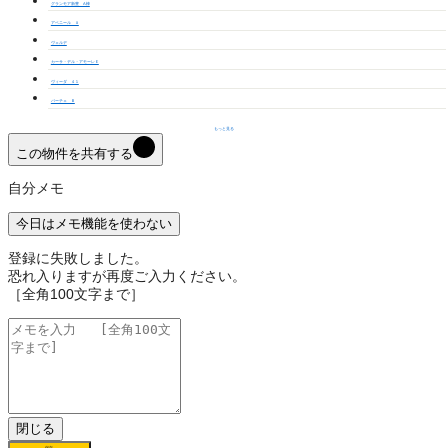
グランモア新豊 A棟
アベニール Ａ
ヴェルデ
カーサ・デル・アモーレＥ
ヴィーダ ４１
パーチェ Ｂ
もっと見る
この物件を共有する
自分メモ
今日はメモ機能を使わない
登録に失敗しました。
恐れ入りますが再度ご入力ください。
［全角100文字まで］
閉じる
保存