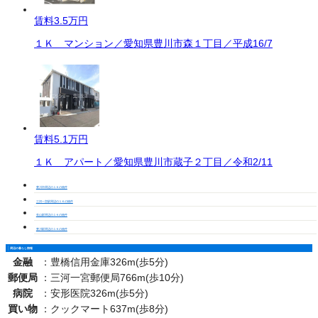
賃料
3.5万円
１Ｋ マンション／愛知県豊川市森１丁目／平成16/7
賃料
5.1万円
１Ｋ アパート／愛知県豊川市蔵子２丁目／令和2/11
豊川市周辺の１Ｋの物件
三河一宮駅周辺の１Ｋの物件
長山駅周辺の１Ｋの物件
豊川駅周辺の１Ｋの物件
周辺の暮らし情報
金融
：
豊橋信用金庫326m(歩5分)
郵便局
：
三河一宮郵便局766m(歩10分)
病院
：
安形医院326m(歩5分)
買い物
：
クックマート637m(歩8分)