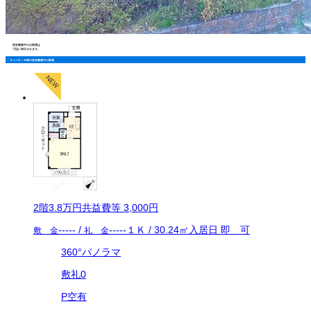
現在募集中のお部屋は
下記に表示されます。
サンパティＢ棟の現在募集中の部屋
2
階
3.8万
円
共益費等
3,000円
-----
/
-----
１Ｋ
/
30.24
㎡
入居日
即 可
敷 金
礼 金
360°パノラマ
敷礼0
P空有