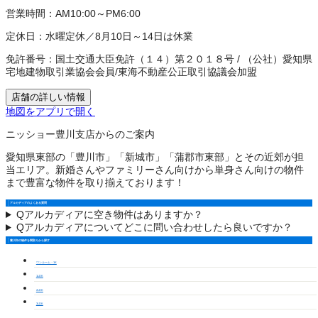
営業時間：
AM10:00～PM6:00
定休日：
水曜定休／8月10日～14日は休業
免許番号：
国土交通大臣免許（１４）第２０１８号
/
（公社）愛知県
宅地建物取引業協会会員
/
東海不動産公正取引協議会加盟
店舗の詳しい情報
地図をアプリで開く
ニッショー豊川支店からのご案内
愛知県東部の「豊川市」「新城市」「蒲郡市東部」とその近郊が担
当エリア。新婚さんやファミリーさん向けから単身さん向けの物件
まで豊富な物件を取り揃えております！
アルカディアのよくある質問
Q
アルカディアに空き物件はありますか？
Q
アルカディアについてどこに問い合わせしたら良いですか？
豊川市の物件を間取りから探す
ワンルーム・1K
1LDK
2LDK
3LDK