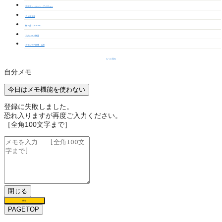
ウエスト・ゲート・アベニュー
ティエラⅢ
桜ヶ丘 LUCK HILL
エクシード御油
グランモア新豊 A棟
もっと見る
自分メモ
今日はメモ機能を使わない
登録に失敗しました。
恐れ入りますが再度ご入力ください。
［全角100文字まで］
閉じる
保存
PAGETOP