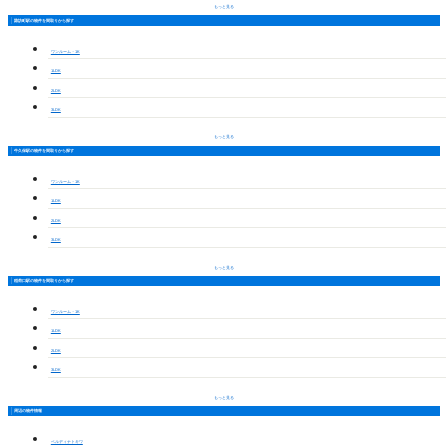
もっと見る
諏訪町駅の物件を間取りから探す
ワンルーム・1K
1LDK
2LDK
3LDK
もっと見る
牛久保駅の物件を間取りから探す
ワンルーム・1K
1LDK
2LDK
3LDK
もっと見る
稲荷口駅の物件を間取りから探す
ワンルーム・1K
1LDK
2LDK
3LDK
もっと見る
周辺の物件情報
ベルディナトキワ