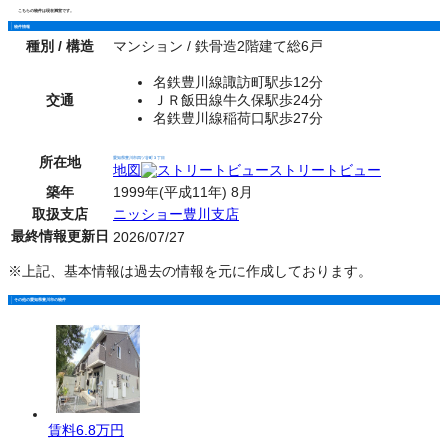
こちらの物件は現在満室です。
物件情報
種別 / 構造
マンション / 鉄骨造2階建て総6戸
名鉄豊川線諏訪町駅歩12分
交通
ＪＲ飯田線牛久保駅歩24分
名鉄豊川線稲荷口駅歩27分
所在地
愛知県豊川市四ツ谷町３丁目
地図
ストリートビュー
築年
1999年(平成11年) 8月
取扱支店
ニッショー豊川支店
最終情報更新日
2026/07/27
※上記、基本情報は過去の情報を元に作成しております。
その他の愛知県豊川市の物件
賃料
6.8万円