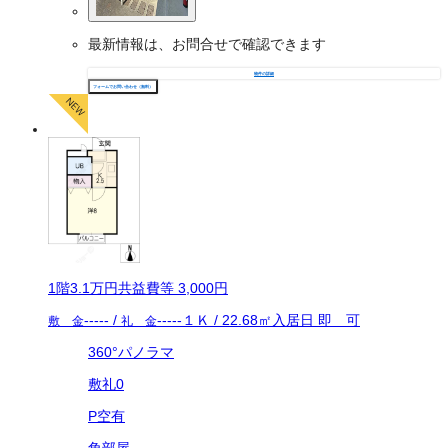
最新情報は、お問合せで確認できます
物件の詳細
フォームでお問い合わせ（無料）
1
階
3.1万
円
共益費等
3,000円
-----
/
-----
１Ｋ
/
22.68
㎡
入居日
即 可
敷 金
礼 金
360°パノラマ
敷礼0
P空有
角部屋