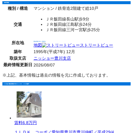
物件情報
種別 / 構造
マンション / 鉄骨造2階建て総10戸
ＪＲ飯田線長山駅歩9分
交通
ＪＲ飯田線江島駅歩24分
ＪＲ飯田線三河一宮駅歩25分
所在地
愛知県豊川市一宮町旭
地図
ストリートビュー
築年
1995年(平成7年) 12月
取扱支店
ニッショー豊川支店
最終情報更新日
2026/08/07
※上記、基本情報は過去の情報を元に作成しております。
その他の愛知県豊川市の１ＬＤＫ、１Ｋの物件
賃料
6.8万円
１ＬＤＫ コーポ／愛知県豊川市豊川仲町／平成29/4