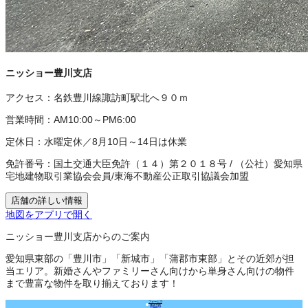
ニッショー豊川支店
アクセス：
名鉄豊川線諏訪町駅北へ９０ｍ
営業時間：
AM10:00～PM6:00
定休日：
水曜定休／8月10日～14日は休業
免許番号：
国土交通大臣免許（１４）第２０１８号
/
（公社）愛知県
宅地建物取引業協会会員
/
東海不動産公正取引協議会加盟
店舗の詳しい情報
地図をアプリで開く
ニッショー豊川支店からのご案内
愛知県東部の「豊川市」「新城市」「蒲郡市東部」とその近郊が担
当エリア。新婚さんやファミリーさん向けから単身さん向けの物件
まで豊富な物件を取り揃えております！
フォームで
来店予約