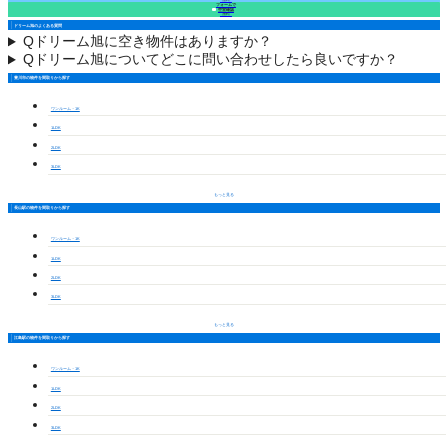
（無料）
フォームで
空室確認
（無料）
ドリーム旭のよくある質問
Q
ドリーム旭に空き物件はありますか？
Q
ドリーム旭についてどこに問い合わせしたら良いですか？
豊川市の物件を間取りから探す
ワンルーム・1K
1LDK
2LDK
3LDK
もっと見る
長山駅の物件を間取りから探す
ワンルーム・1K
1LDK
2LDK
3LDK
もっと見る
江島駅の物件を間取りから探す
ワンルーム・1K
1LDK
2LDK
3LDK