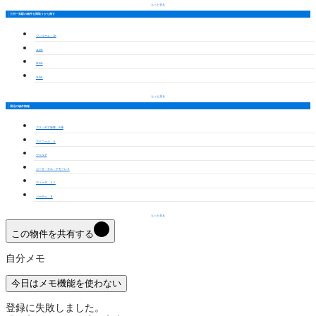
もっと見る
三河一宮駅の物件を間取りから探す
ワンルーム・1K
1LDK
2LDK
3LDK
もっと見る
周辺の物件情報
グランモア新豊 A棟
アベニール Ａ
ヴェルデ
カーサ・デル・アモーレＥ
ヴィーダ ４１
パーチェ Ｂ
もっと見る
この物件を共有する
自分メモ
今日はメモ機能を使わない
登録に失敗しました。