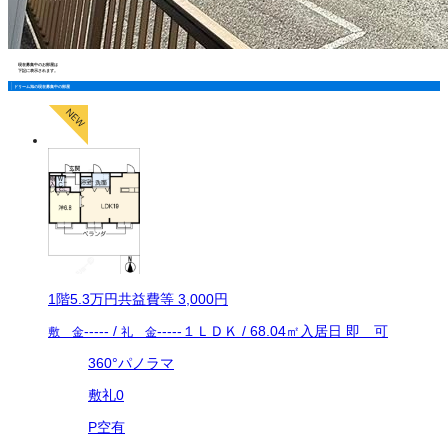
現在募集中のお部屋は
下記に表示されます。
ドリーム旭の現在募集中の部屋
1
階
5.3万
円
共益費等
3,000円
-----
/
-----
１ＬＤＫ
/
68.04
㎡
入居日
即 可
敷 金
礼 金
360°パノラマ
敷礼0
P空有