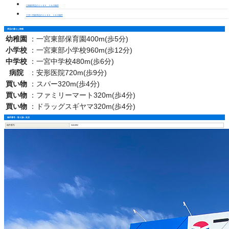
江島駅周辺の１ＬＤＫ、１Ｋの物件
三河一宮駅周辺の１ＬＤＫ、１Ｋの物件
周辺の暮らし情報
幼稚園
：
一宮東部保育園400m(歩5分)
小学校
：
一宮東部小学校960m(歩12分)
中学校
：
一宮中学校480m(歩6分)
病院
：
安形医院720m(歩9分)
買い物
：
スパー320m(歩4分)
買い物
：
ファミリーマート320m(歩4分)
買い物
：
ドラッグスギヤマ320m(歩4分)
物件番号・取り扱い支店
物件番号
5401992