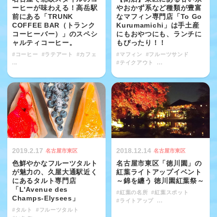
ーヒーが味わえる！高岳駅
やおかず系など種類が豊富
前にある「TRUNK
なマフィン専門店「To Go
COFFEE BAR（トランク
Kurumamichi」は手土産
コーヒーバー）」のスペシ
にもおやつにも、ランチに
ャルティコーヒー。
もぴったり！！
#コーヒー
#ラテアート
#カフェ
#マフィン
#フルーツサンド
...
#テイクアウト
...
2019.2.17
2018.12.14
名古屋市東区
名古屋市東区
色鮮やかなフルーツタルト
名古屋市東区「徳川園」の
が魅力の、久屋大通駅近く
紅葉ライトアップイベント
にあるタルト専門店
～錦を纏う 徳川園紅葉祭～
「L'Avenue des
#紅葉の名所
#紅葉スポット
Champs-Elysees」
#ライトアップ
...
#タルト
#フルーツタルト