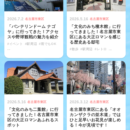
2026.7.2
2026.5.16
名古屋市東区
名古屋市東区
「バンテリンドーム ナゴ
「文化のみち橦木館」に行
ヤ」に行ってきた！アクセ
ってきました！名古屋市東
スや野球観戦の魅力を紹介
区にある大正ロマンを感じ
る歴史ある邸宅
#イベント
#駅周辺
#雨でもOK
...
#散歩
#駅周辺
#レトロ
...
2026.5.16
2026.3.12
名古屋市東区
名古屋市東区
「文化のみち二葉館」に行
名古屋市東区にある「オオ
ってきました！名古屋市東
カンザクラの並木道」では
区の大正ロマンあふれるス
ひと足早いお花見が楽しめ
ポット
る！今が見頃です！