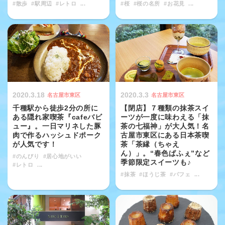
#散歩
#駅周辺
#レトロ
...
#桜
#桜の名所
#お花見
...
2020.3.18
2020.3.3
名古屋市東区
名古屋市東区
千種駅から徒歩2分の所に
【閉店】７種類の抹茶スイ
ある隠れ家喫茶『cafeバビ
ーツが一度に味わえる「抹
ュー』。一日マリネした豚
茶の七福神」が大人気！名
肉で作るハッシュドポーク
古屋市東区にある日本茶喫
が人気です！
茶「茶縁（ちゃえ
ん）」。“春色ぱふぇ”など
#のんびり
#居心地がいい
季節限定スイーツも♪
#レトロ
...
#抹茶
#ほうじ茶
#パフェ
...