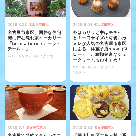
2019.8.26
2019.8.24
名古屋市東区
名古屋市東区
名古屋市東区、閑静な住宅
外はカリッと中はモチっ
街に佇む隠れ家ベーカリー
と！一口サイズの可愛いカ
「terre a terre（テーラ・
ヌレが人気の名古屋市東区
テール）」
にある「洋菓子店slow（ス
ロー）」。種類豊富なシュ
#パン
#カフェ
#テイクアウト
...
ークリームもおすすめ！
#ケーキ
#シュークリーム
#カヌレ
...
2019.7.4
2019.3.13
名古屋市東区
名古屋市東区
名古屋で北欧スタイルのコ
【閉店】東区にある甘い系