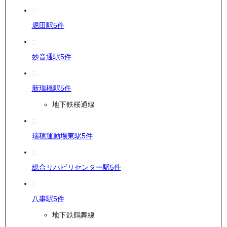
堀田駅
5
件
妙音通駅
5
件
新瑞橋駅
5
件
地下鉄桜通線
瑞穂運動場東駅
5
件
総合リハビリセンター駅
5
件
八事駅
5
件
地下鉄鶴舞線