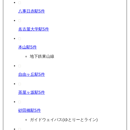
八事日赤駅
5
件
名古屋大学駅
5
件
本山駅
5
件
地下鉄東山線
自由ヶ丘駅
5
件
茶屋ヶ坂駅
5
件
砂田橋駅
5
件
ガイドウェイバス(ゆとりーとライン)