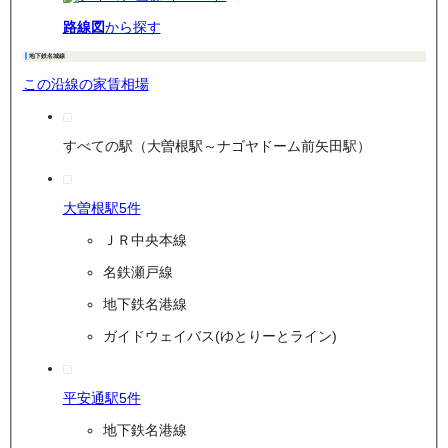
路線図
から探す
地下鉄名城線
この沿線の家賃相場
すべての駅（大曽根駅～ナゴヤドーム前矢田駅）
大曽根駅
5
件
ＪＲ中央本線
名鉄瀬戸線
地下鉄名港線
ガイドウェイバス(ゆとりーとライン)
平安通駅
5
件
地下鉄名港線