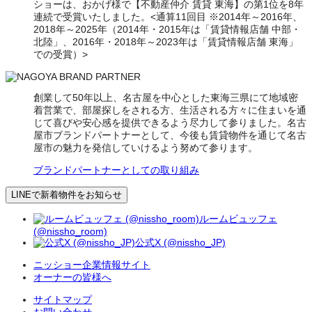
ショーは、おかげ様で【不動産仲介 賃貸 東海】の第1位を8年
連続で受賞いたしました。<通算11回目 ※2014年～2016年、
2018年～2025年（2014年・2015年は「賃貸情報店舗 中部・
北陸」、2016年・2018年～2023年は「賃貸情報店舗 東海」
での受賞）>
創業して50年以上、名古屋を中心とした東海三県にて地域密
着営業で、部屋探しをされる方、生活される方々に住まいを通
じて喜びや安心感を提供できるよう尽力して参りました。名古
屋市ブランドパートナーとして、今後も賃貸物件を通じて名古
屋市の魅力を発信していけるよう努めて参ります。
ブランドパートナーとしての取り組み
LINEで新着物件をお知らせ
ルームビュッフェ
(@nissho_room)
公式X (@nissho_JP)
ニッショー企業情報サイト
オーナーの皆様へ
サイトマップ