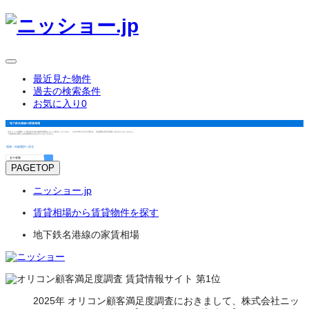
最近見た物件
過去の検索条件
お気に入り
0
地下鉄名港線
の
家賃相場
当サイトで掲載した築3年以内の物件情報をもとに算出しています。（2025年12月1日時点） 共益費は表示金額に含まれておりません。
※家賃表示額には共益費等は含まれておりません。
地域・沿線選択へ戻る
PAGETOP
ニッショー.jp
賃貸相場から賃貸物件を探す
地下鉄名港線の家賃相場
2025年 オリコン顧客満足度調査におきまして、株式会社ニッ