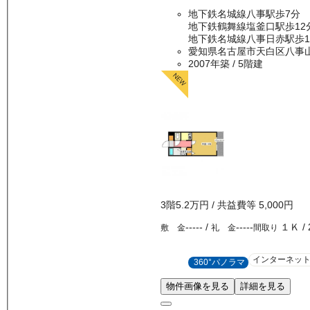
地下鉄名城線八事駅歩7分
地下鉄鶴舞線塩釜口駅歩12
地下鉄名城線八事日赤駅歩1
愛知県名古屋市天白区八事
2007年築
/ 5階建
3
階
5.2万
円
/ 共益費等
5,000円
-----
/
-----
１Ｋ
/
敷 金
礼 金
間取り
インターネッ
360°パノラマ
物件画像を見る
詳細を見る