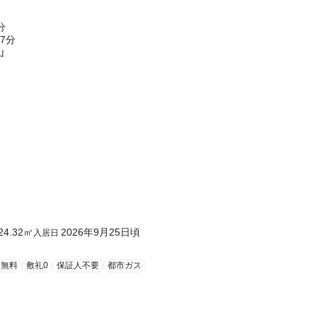
分
7分
山
24.32
㎡
2026年9月25日頃
入居日
ト無料
敷礼0
保証人不要
都市ガス