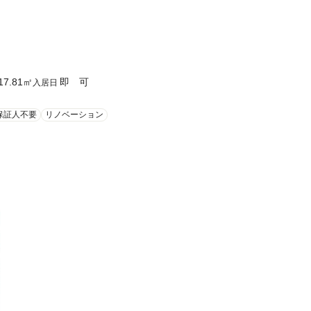
17.81
㎡
即 可
入居日
保証人不要
リノベーション