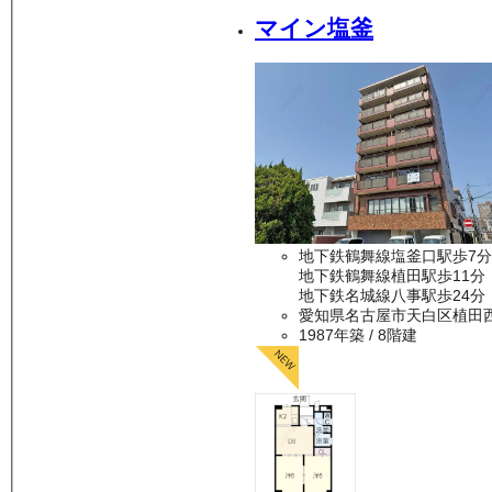
マイン塩釜
地下鉄鶴舞線塩釜口駅歩7分
地下鉄鶴舞線植田駅歩11分
地下鉄名城線八事駅歩24分
愛知県名古屋市天白区植田
1987年築
/ 8階建