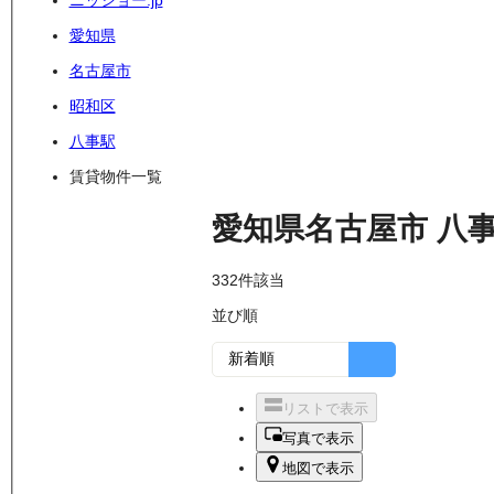
ニッショー.jp
愛知県
名古屋市
昭和区
八事駅
賃貸物件一覧
愛知県名古屋市
八
332
件該当
並び順
リストで表示
写真で表示
地図で表示