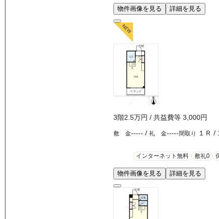
物件画像を見る
詳細を見る
3
階
2.5万
円
/ 共益費等
3,000円
-----
/
-----
１Ｒ
/
敷 金
礼 金
間取り
インターネット無料
敷礼0
物件画像を見る
詳細を見る