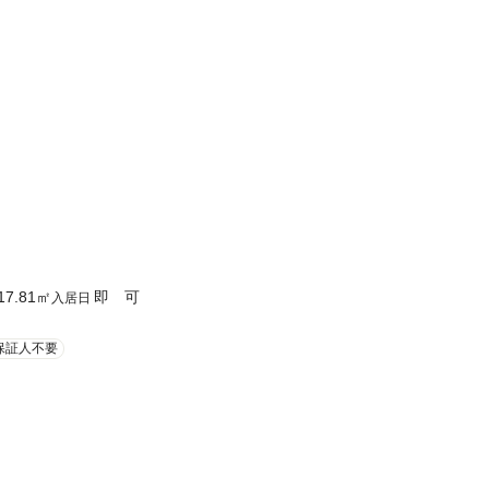
17.81
㎡
即 可
入居日
保証人不要