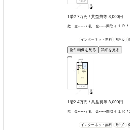
1
階
2.7万
円
/ 共益費等
3,000円
-----
/
-----
１Ｒ
/
敷 金
礼 金
間取り
インターネット無料
敷礼0
物件画像を見る
詳細を見る
1
階
2.4万
円
/ 共益費等
3,000円
-----
/
-----
１Ｒ
/
敷 金
礼 金
間取り
インターネット無料
敷礼0