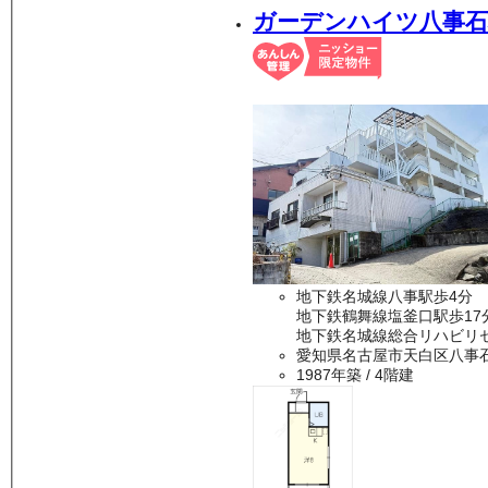
ガーデンハイツ八事石
地下鉄名城線八事駅歩4分
地下鉄鶴舞線塩釜口駅歩17
地下鉄名城線総合リハビリセ
愛知県名古屋市天白区八事
1987年築
/ 4階建