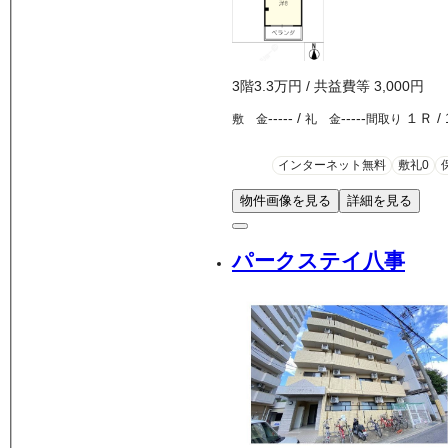
3
階
3.3万
円
/ 共益費等
3,000円
-----
/
-----
１Ｒ
/
敷 金
礼 金
間取り
インターネット無料
敷礼0
物件画像を見る
詳細を見る
パークステイ八事