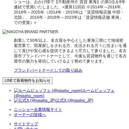
ショーは、おかげ様で【不動産仲介 賃貸 東海】の第1位を8年
連続で受賞いたしました。<通算11回目 ※2014年～2016年、
2018年～2025年（2014年・2015年は「賃貸情報店舗 中部・
北陸」、2016年・2018年～2023年は「賃貸情報店舗 東海」
での受賞）>
創業して50年以上、名古屋を中心とした東海三県にて地域密
着営業で、部屋探しをされる方、生活される方々に住まいを通
じて喜びや安心感を提供できるよう尽力して参りました。名古
屋市ブランドパートナーとして、今後も賃貸物件を通じて名古
屋市の魅力を発信していけるよう努めて参ります。
ブランドパートナーとしての取り組み
LINEで新着物件をお知らせ
ルームビュッフェ
(@nissho_room)
公式X (@nissho_JP)
ニッショー企業情報サイト
オーナーの皆様へ
サイトマップ