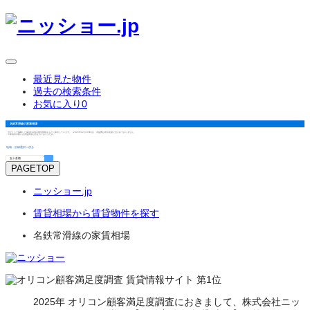
最近見た物件
過去の検索条件
お気に入り
0
名鉄常滑線
の
家賃相場
当サイトで掲載した築3年以内の物件情報をもとに算出しています。（2025年12月1日時点） 共益費は表示金額に含まれておりません。
※家賃表示額には共益費等は含まれておりません。
地域・沿線選択へ戻る
PAGETOP
ニッショー.jp
賃貸相場から賃貸物件を探す
名鉄常滑線の家賃相場
2025年 オリコン顧客満足度調査におきまして、株式会社ニッ