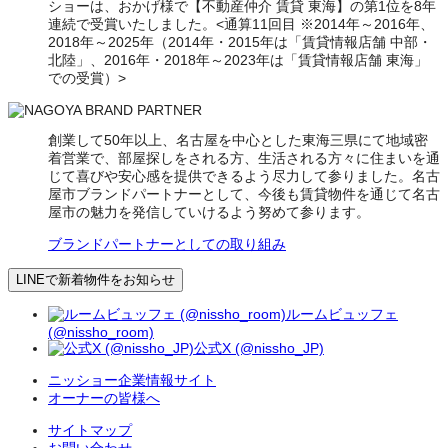
ショーは、おかげ様で【不動産仲介 賃貸 東海】の第1位を8年
連続で受賞いたしました。<通算11回目 ※2014年～2016年、
2018年～2025年（2014年・2015年は「賃貸情報店舗 中部・
北陸」、2016年・2018年～2023年は「賃貸情報店舗 東海」
での受賞）>
創業して50年以上、名古屋を中心とした東海三県にて地域密
着営業で、部屋探しをされる方、生活される方々に住まいを通
じて喜びや安心感を提供できるよう尽力して参りました。名古
屋市ブランドパートナーとして、今後も賃貸物件を通じて名古
屋市の魅力を発信していけるよう努めて参ります。
ブランドパートナーとしての取り組み
LINEで新着物件をお知らせ
ルームビュッフェ
(@nissho_room)
公式X (@nissho_JP)
ニッショー企業情報サイト
オーナーの皆様へ
サイトマップ