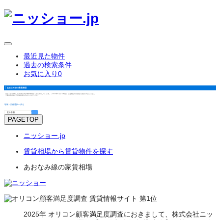
最近見た物件
過去の検索条件
お気に入り
0
あおなみ線
の
家賃相場
当サイトで掲載した築3年以内の物件情報をもとに算出しています。（2025年12月1日時点） 共益費は表示金額に含まれておりません。
※家賃表示額には共益費等は含まれておりません。
地域・沿線選択へ戻る
PAGETOP
ニッショー.jp
賃貸相場から賃貸物件を探す
あおなみ線の家賃相場
2025年 オリコン顧客満足度調査におきまして、株式会社ニッ