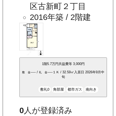
区古新町２丁目
2016年築
/ 2階建
1
階
5.7万
円
共益費等
3,000円
-----
/
-----
１Ｋ
/
32.59
㎡
入居日
2026年9月中
敷 金
礼 金
旬
敷礼0
角部屋
都市ガス
南向き
0
人が登録済み