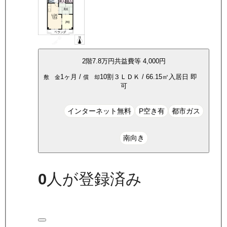
2
階
7.8万
円
共益費等
4,000円
1ヶ月
/
10割
３ＬＤＫ
/
66.15
㎡
入居日
即
敷 金
償 却
可
インターネット無料
P空き有
都市ガス
南向き
0
人が登録済み