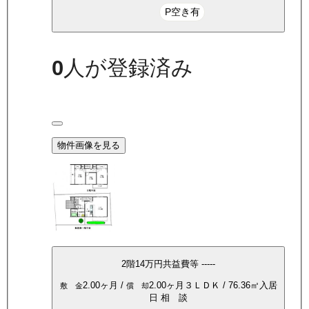
P空き有
0
人が登録済み
物件画像を見る
2
階
14万
円
共益費等
-----
2.00ヶ月
/
2.00ヶ月
３ＬＤＫ
/
76.36
㎡
入居
敷 金
償 却
日
相 談