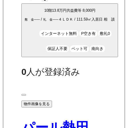
10
階
13.8万
円
共益費等
8,000円
-----
/
-----
４ＬＤＫ
/
111.59
㎡
入居日
相 談
敷 金
礼 金
インターネット無料
P空き有
敷礼0
保証人不要
ペット可
南向き
0
人が登録済み
物件画像を見る
パール熱田