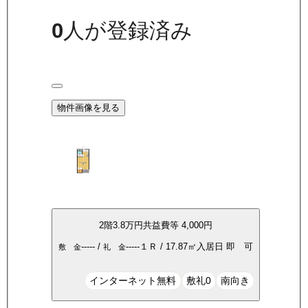
0
人が登録済み
物件画像を見る
2
階
3.8万
円
共益費等
4,000円
-----
/
-----
１Ｒ
/
17.87
㎡
入居日
即 可
敷 金
礼 金
インターネット無料
敷礼0
南向き