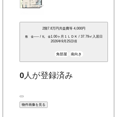
2
階
7.8万
円
共益費等
4,000円
-----
/
1.00ヶ月
１ＬＤＫ
/
37.79
㎡
入居日
敷 金
礼 金
2026年9月25日頃
角部屋
南向き
0
人が登録済み
物件画像を見る