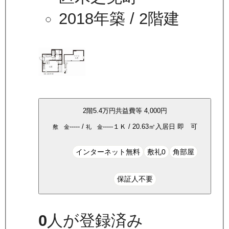
2018年築
/ 2階建
2
階
5.4万
円
共益費等
4,000円
-----
/
-----
１Ｋ
/
20.63
㎡
入居日
即 可
敷 金
礼 金
インターネット無料
敷礼0
角部屋
保証人不要
0
人が登録済み