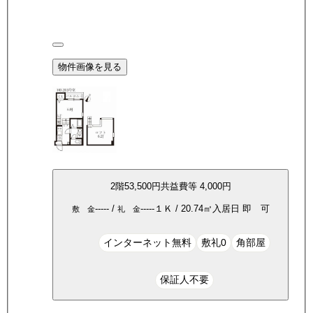
物件画像を見る
2
階
53,500
円
共益費等
4,000円
-----
/
-----
１Ｋ
/
20.74
㎡
入居日
即 可
敷 金
礼 金
インターネット無料
敷礼0
角部屋
保証人不要