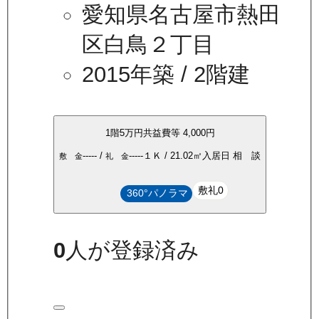
愛知県名古屋市熱田
区白鳥２丁目
2015年築
/ 2階建
1
階
5万
円
共益費等
4,000円
-----
/
-----
１Ｋ
/
21.02
㎡
入居日
相 談
敷 金
礼 金
敷礼0
360°パノラマ
0
人が登録済み