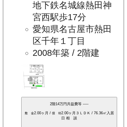
地下鉄名城線熱田神
宮西駅歩17分
愛知県名古屋市熱田
区千年１丁目
2008年築
/ 2階建
2
階
14万
円
共益費等
-----
2.00ヶ月
/
2.00ヶ月
３ＬＤＫ
/
76.36
㎡
入居
敷 金
償 却
日
相 談