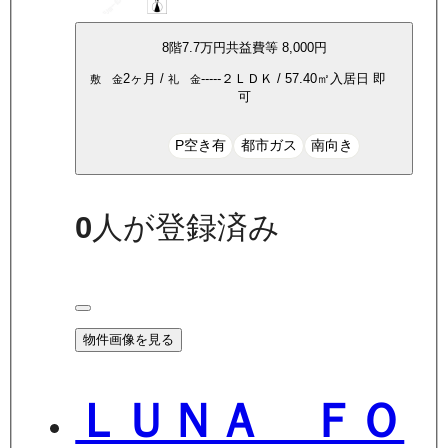
8
階
7.7万
円
共益費等
8,000円
2ヶ月
/
-----
２ＬＤＫ
/
57.40
㎡
入居日
即
敷 金
礼 金
可
P空き有
都市ガス
南向き
0
人が登録済み
物件画像を見る
ＬＵＮＡ ＦＯ