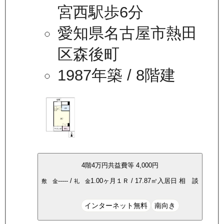
宮西駅歩6分
愛知県名古屋市熱田
区森後町
1987年築
/ 8階建
4
階
4万
円
共益費等
4,000円
-----
/
1.00ヶ月
１Ｒ
/
17.87
㎡
入居日
相 談
敷 金
礼 金
インターネット無料
南向き