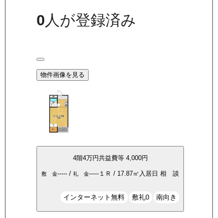
0
人が登録済み
物件画像を見る
4
階
4万
円
共益費等
4,000円
-----
/
-----
１Ｒ
/
17.87
㎡
入居日
相 談
敷 金
礼 金
インターネット無料
敷礼0
南向き