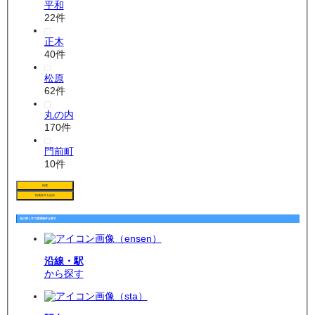
平和
22
件
正木
40
件
松原
62
件
丸の内
170
件
門前町
10
件
検索
検索条件を追加
他の探し方で賃貸物件を探す
沿線・駅
から探す