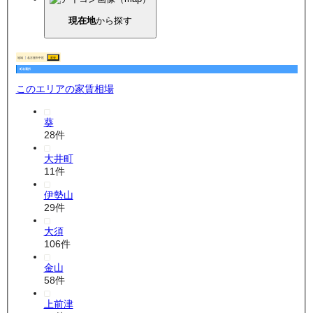
現在地
から探す
地域
名古屋市中区
変更
町名選択
このエリアの家賃相場
葵
28
件
大井町
11
件
伊勢山
29
件
大須
106
件
金山
58
件
上前津