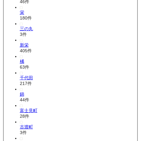
46
件
栄
180
件
三の丸
3
件
新栄
405
件
橘
63
件
千代田
217
件
錦
44
件
富士見町
28
件
古渡町
3
件