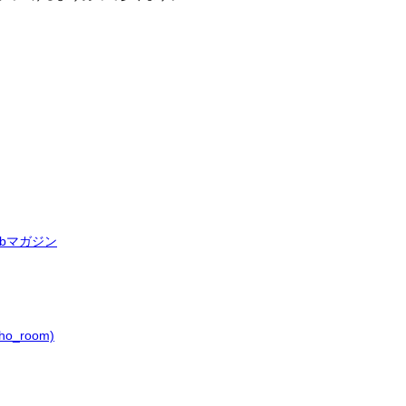
bマガジン
o_room)