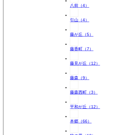
八前
（
4
）
引山
（
4
）
藤が丘
（
5
）
藤香町
（
7
）
藤見が丘
（
12
）
藤森
（
9
）
藤森西町
（
3
）
平和が丘
（
12
）
本郷
（
66
）