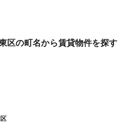
東区
の
町名
から賃貸物件を探す
東区