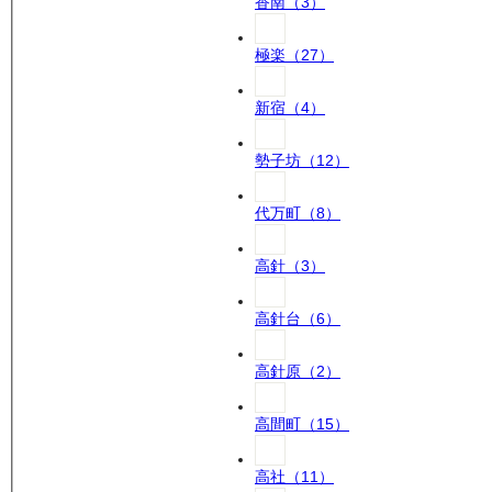
香南
（
3
）
極楽
（
27
）
新宿
（
4
）
勢子坊
（
12
）
代万町
（
8
）
高針
（
3
）
高針台
（
6
）
高針原
（
2
）
高間町
（
15
）
高社
（
11
）