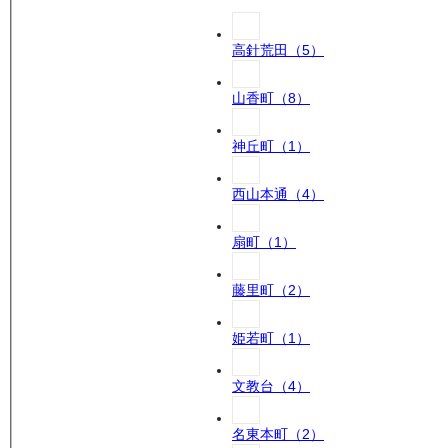
高針荒田
（
5
）
山香町
（
8
）
神丘町
（
1
）
西山本通
（
4
）
扇町
（
1
）
藤里町
（
2
）
姫若町
（
1
）
文教台
（
4
）
名東本町
（
2
）