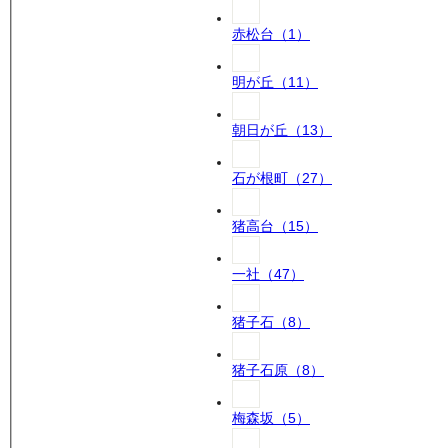
赤松台
（
1
）
明が丘
（
11
）
朝日が丘
（
13
）
石が根町
（
27
）
猪高台
（
15
）
一社
（
47
）
猪子石
（
8
）
猪子石原
（
8
）
梅森坂
（
5
）