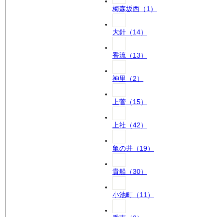
梅森坂西
（
1
）
大針
（
14
）
香流
（
13
）
神里
（
2
）
上菅
（
15
）
上社
（
42
）
亀の井
（
19
）
貴船
（
30
）
小池町
（
11
）