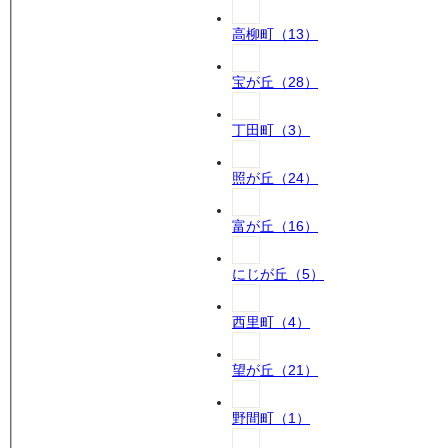
高柳町
（
13
）
宝が丘
（
28
）
丁田町
（
3
）
照が丘
（
24
）
富が丘
（
16
）
にじが丘
（
5
）
西里町
（
4
）
望が丘
（
21
）
野間町
（
1
）