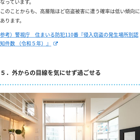
なっています。
このことからも、高層階ほど窃盗被害に遭う確率は低い傾向に
あります。
参考）警視庁 住まいる防犯110番『侵入窃盗の発生場所別認
知件数 （令和５年）』
５．外からの目線を気にせず過ごせる