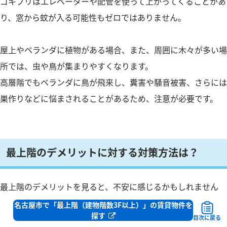
ゴキブリはエレベーターや配管を使って上がってくることがあ
り、窓から蚊が入る可能性もゼロではありません。
屋上やベランダに植物がある場合、また、周囲に木々が多い場
所では、虫や鳥が集まりやすくなります。
高層階でもベランダに鳥が飛来し、糞害や騒音被害、さらには
巣作りなどに悩まされることがあるため、注意が必要です。
最上階のデメリットに対する対策方法は？
最上階のデメリットを見ると、不安に感じるかもしれません
が、事前に対策をしておけば快適に暮らすことも十分可能で
名古屋市で「最上階（建物階数3F以上）」の賃貸物件を
探す
す。
目次に戻る