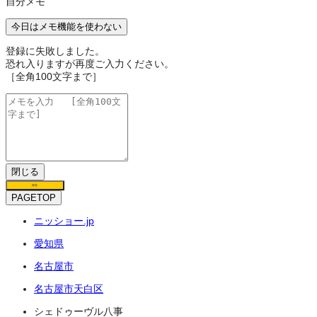
自分メモ
今日はメモ機能を使わない
登録に失敗しました。
恐れ入りますが再度ご入力ください。
［全角100文字まで］
閉じる
保存
PAGETOP
ニッショー.jp
愛知県
名古屋市
名古屋市天白区
シェドゥーヴル八事