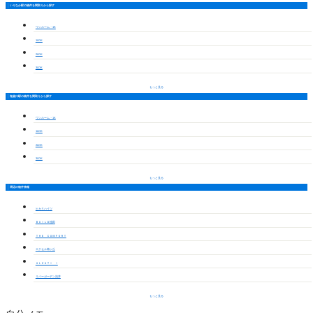
いりなか駅の物件を間取りから探す
ワンルーム・1K
1LDK
2LDK
3LDK
もっと見る
塩釜口駅の物件を間取りから探す
ワンルーム・1K
1LDK
2LDK
3LDK
もっと見る
周辺の物件情報
ヒカリハイツ
ＢＵＩＬＤ植田
ＴＨＥ ＣＯＭＦＯＲＴ
エクセル梅ヶ丘
ＡＬＺＡＴＩ Ⅰ
リバーガーデン浅井
もっと見る