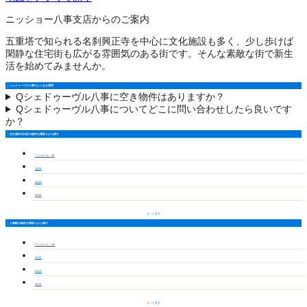
ニッショー八事支店からのご案内
五重塔で知られる名刹興正寺を中心に文化施設も多く、少し歩けば
閑静な住宅街も広がる雰囲気のある街です。そんな素敵な街で新生
活を始めてみませんか。
シェドゥーヴル八事のよくある質問
Q
シェドゥーヴル八事に空き物件はありますか？
Q
シェドゥーヴル八事についてどこに問い合わせしたら良いです
か？
名古屋市天白区の物件を間取りから探す
ワンルーム・1K
1LDK
2LDK
3LDK
もっと見る
八事駅の物件を間取りから探す
ワンルーム・1K
1LDK
2LDK
3LDK
もっと見る