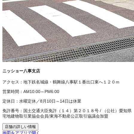
ニッショー八事支店
アクセス：
地下鉄名城線・鶴舞線八事駅１番出口東へ１２０ｍ
営業時間：
AM10:00～PM6:00
定休日：
水曜定休／8月10日～14日は休業
免許番号：
国土交通大臣免許（１４）第２０１８号
/
（公社）愛知県
宅地建物取引業協会会員
/
東海不動産公正取引協議会加盟
店舗の詳しい情報
地図をアプリで開く