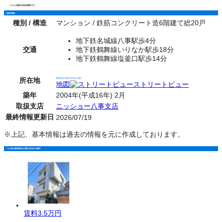
こちらの物件は現在満室です。
物件情報
種別 / 構造
マンション / 鉄筋コンクリート造6階建て総20戸
地下鉄名城線八事駅歩4分
交通
地下鉄鶴舞線いりなか駅歩18分
地下鉄鶴舞線塩釜口駅歩14分
所在地
愛知県名古屋市天白区八事山
地図
ストリートビュー
築年
2004年(平成16年) 2月
取扱支店
ニッショー八事支店
最終情報更新日
2026/07/19
※上記、基本情報は過去の情報を元に作成しております。
その他の愛知県名古屋市天白区の物件
賃料
3.5万円