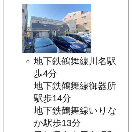
地下鉄鶴舞線川名駅
歩4分
地下鉄鶴舞線御器所
駅歩14分
地下鉄鶴舞線いりな
か駅歩13分