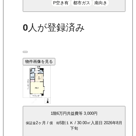
P空き有
都市ガス
南向き
0
人が登録済み
物件画像を見る
1
階
6万
円
共益費等
3,000円
2ヶ月
/
5割
１Ｋ
/
30.00
㎡
入居日
2026年8月
保証金
償 却
下旬