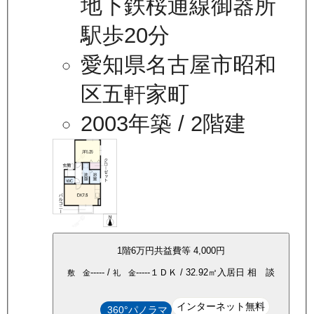
地下鉄桜通線御器所
駅歩20分
愛知県名古屋市昭和
区五軒家町
2003年築
/ 2階建
1
階
6万
円
共益費等
4,000円
-----
/
-----
１ＤＫ
/
32.92
㎡
入居日
相 談
敷 金
礼 金
インターネット無料
360°パノラマ