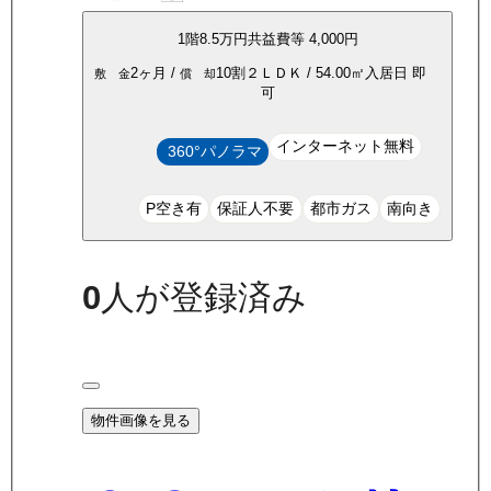
1
階
8.5万
円
共益費等
4,000円
2ヶ月
/
10割
２ＬＤＫ
/
54.00
㎡
入居日
即
敷 金
償 却
可
インターネット無料
360°パノラマ
P空き有
保証人不要
都市ガス
南向き
0
人が登録済み
物件画像を見る