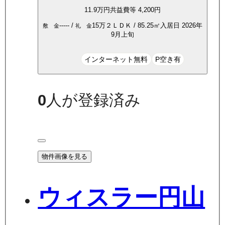
11.9万
円
共益費等
4,200円
-----
/
15万
２ＬＤＫ
/
85.25
㎡
入居日
2026年
敷 金
礼 金
9月上旬
インターネット無料
P空き有
0
人が登録済み
物件画像を見る
ウィスラー円山