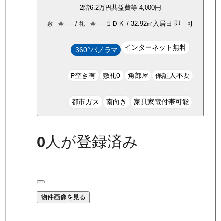
2
階
6.2万
円
共益費等
4,000円
-----
/
-----
１ＤＫ
/
32.92
㎡
入居日
即 可
敷 金
礼 金
インターネット無料
360°パノラマ
P空き有
敷礼0
角部屋
保証人不要
都市ガス
南向き
家具家電付帯可能
0
人が登録済み
物件画像を見る