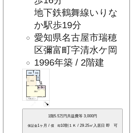
歩16分
地下鉄鶴舞線いりな
か駅歩19分
愛知県名古屋市瑞穂
区彌富町字清水ケ岡
1996年築
/ 2階建
1
階
5.5万
円
共益費等
3,000円
1ヶ月
/
10割
１Ｋ
/
29.25
㎡
入居日
即 可
保証金
償 却