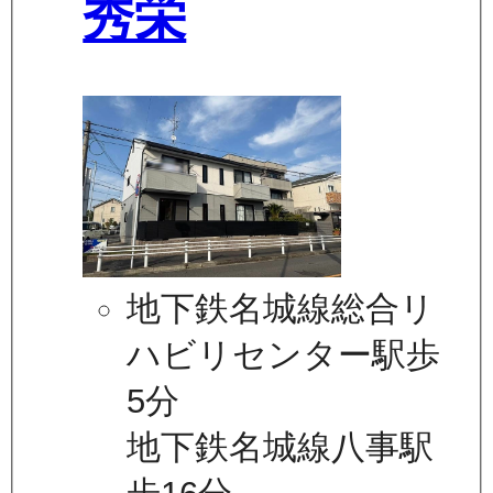
秀栄
地下鉄名城線総合リ
ハビリセンター駅歩
5分
地下鉄名城線八事駅