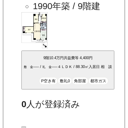
1990年築
/ 9階建
9
階
10.4万
円
共益費等
4,400円
-----
/
-----
４ＬＤＫ
/
88.30
㎡
入居日
相 談
敷 金
礼 金
P空き有
敷礼0
角部屋
都市ガス
0
人が登録済み