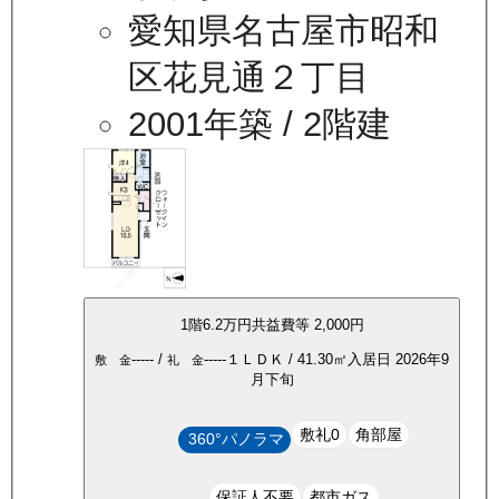
愛知県名古屋市昭和
区花見通２丁目
2001年築
/ 2階建
1
階
6.2万
円
共益費等
2,000円
-----
/
-----
１ＬＤＫ
/
41.30
㎡
入居日
2026年9
敷 金
礼 金
月下旬
敷礼0
角部屋
360°パノラマ
保証人不要
都市ガス