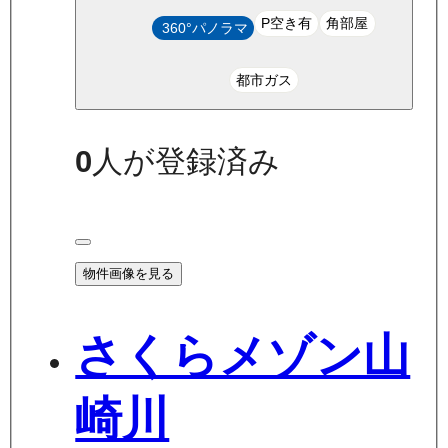
P空き有
角部屋
360°パノラマ
都市ガス
0
人が登録済み
物件画像を見る
さくらメゾン山
崎川