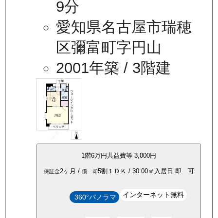
9分
愛知県名古屋市瑞穂
区彌富町字円山
2001年築
/ 3階建
1
階
6万
円
共益費等
3,000円
2ヶ月
/
5割
１ＤＫ
/
30.00
㎡
入居日
即 可
保証金
償 却
インターネット無料
360°パノラマ