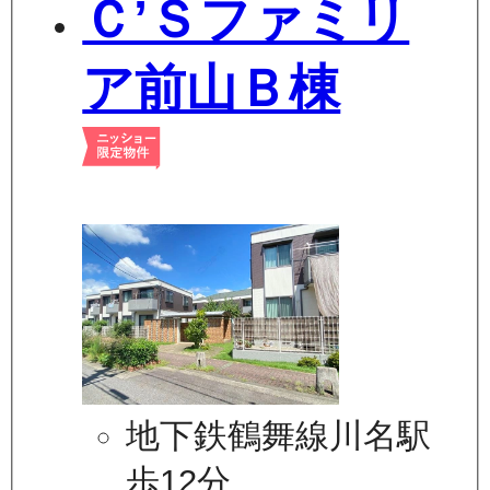
Ｃ’Ｓファミリ
ア前山Ｂ棟
地下鉄鶴舞線川名駅
歩12分