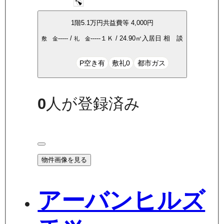
1
階
5.1万
円
共益費等
4,000円
-----
/
-----
１Ｋ
/
24.90
㎡
入居日
相 談
敷 金
礼 金
P空き有
敷礼0
都市ガス
0
人が登録済み
物件画像を見る
アーバンヒルズ