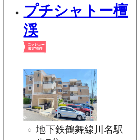
プチシャトー檀
渓
地下鉄鶴舞線川名駅