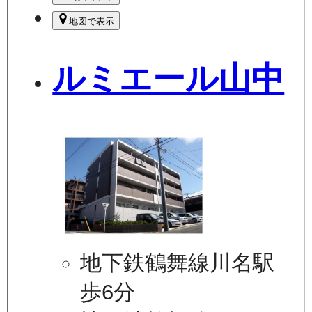
地図で表示
ルミエール山中
地下鉄鶴舞線川名駅
歩6分