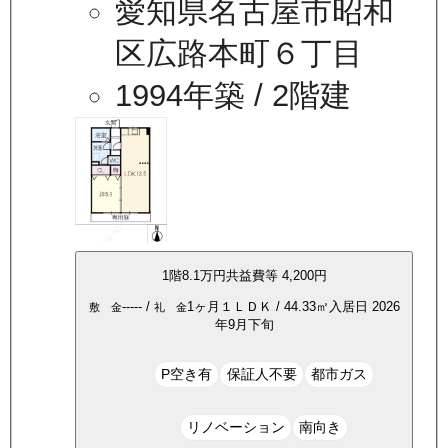
愛知県名古屋市昭和
区広路本町６丁目
1994年築
/ 2階建
1
階
8.1万
円
共益費等
4,200円
-----
/
1ヶ月
１ＬＤＫ
/
44.33
㎡
入居日
2026
敷 金
礼 金
年9月下旬
P空き有
保証人不要
都市ガス
リノベーション
南向き