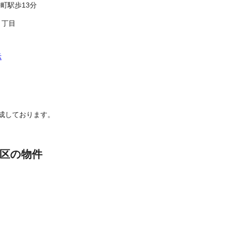
町駅歩13分
３丁目
示
成しております。
区の物件