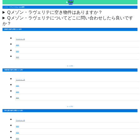
フォームで
空室確認
（無料）
メゾン・ラヴェリテのよくある質問
Q
メゾン・ラヴェリテに空き物件はありますか？
Q
メゾン・ラヴェリテについてどこに問い合わせしたら良いです
か？
新城市の物件を間取りから探す
ワンルーム・1K
1LDK
2LDK
3LDK
もっと見る
東新町駅の物件を間取りから探す
ワンルーム・1K
1LDK
2LDK
3LDK
もっと見る
茶臼山駅の物件を間取りから探す
ワンルーム・1K
1LDK
2LDK
3LDK