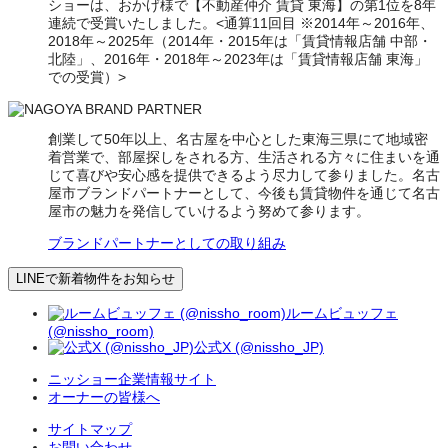
ショーは、おかげ様で【不動産仲介 賃貸 東海】の第1位を8年
連続で受賞いたしました。<通算11回目 ※2014年～2016年、
2018年～2025年（2014年・2015年は「賃貸情報店舗 中部・
北陸」、2016年・2018年～2023年は「賃貸情報店舗 東海」
での受賞）>
創業して50年以上、名古屋を中心とした東海三県にて地域密
着営業で、部屋探しをされる方、生活される方々に住まいを通
じて喜びや安心感を提供できるよう尽力して参りました。名古
屋市ブランドパートナーとして、今後も賃貸物件を通じて名古
屋市の魅力を発信していけるよう努めて参ります。
ブランドパートナーとしての取り組み
LINEで新着物件をお知らせ
ルームビュッフェ
(@nissho_room)
公式X (@nissho_JP)
ニッショー企業情報サイト
オーナーの皆様へ
サイトマップ
お問い合わせ