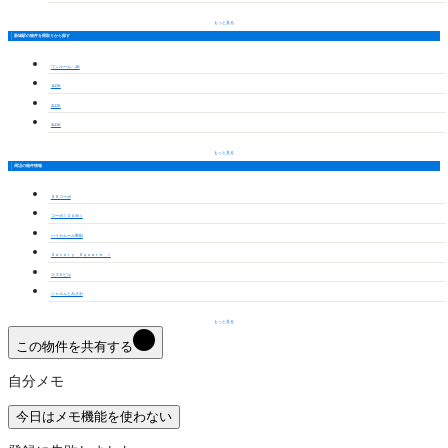
もっと見る
新城駅の物件を間取りから探す
ワンルーム・1K
1LDK
2LDK
3LDK
もっと見る
周辺の物件情報
ＳＳコーポ
コーポＩＺＵＭＩ
ハイカムール野田
Ｓａｖｏｒｙ Ｓｑｕａｒｅ Ⅰ
スズキビル
シャルムとみざわ
もっと見る
この物件を共有する
自分メモ
今日はメモ機能を使わない