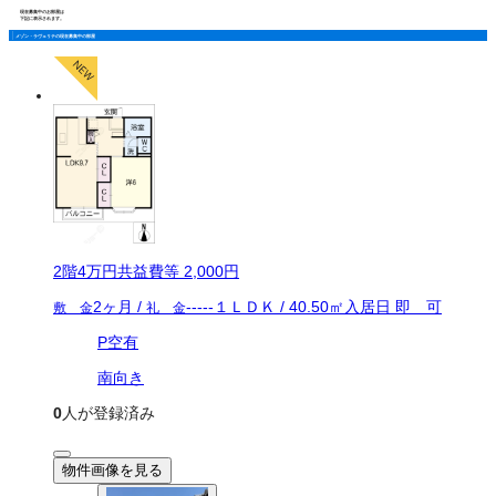
現在募集中のお部屋は
下記に表示されます。
メゾン・ラヴェリテの現在募集中の部屋
2
階
4万
円
共益費等
2,000円
2ヶ月
/
-----
１ＬＤＫ
/
40.50
㎡
入居日
即 可
敷 金
礼 金
P空有
南向き
0
人が登録済み
物件画像を見る