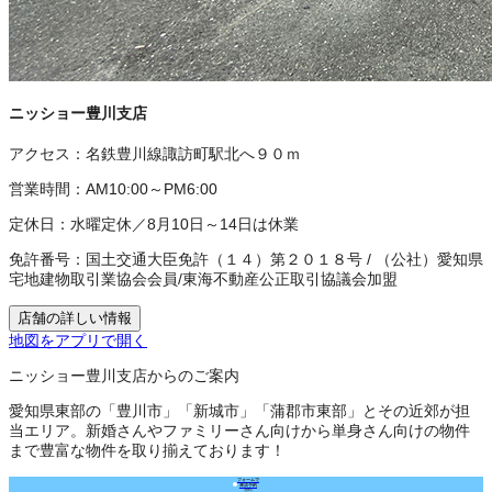
ニッショー豊川支店
アクセス：
名鉄豊川線諏訪町駅北へ９０ｍ
営業時間：
AM10:00～PM6:00
定休日：
水曜定休／8月10日～14日は休業
免許番号：
国土交通大臣免許（１４）第２０１８号
/
（公社）愛知県
宅地建物取引業協会会員
/
東海不動産公正取引協議会加盟
店舗の詳しい情報
地図をアプリで開く
ニッショー豊川支店からのご案内
愛知県東部の「豊川市」「新城市」「蒲郡市東部」とその近郊が担
当エリア。新婚さんやファミリーさん向けから単身さん向けの物件
まで豊富な物件を取り揃えております！
フォームで
来店予約
（無料）