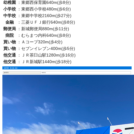
幼稚園
：
東郷西保育園640m(歩8分)
小学校
：
東郷西小学校480m(歩6分)
中学校
：
東郷中学校2160m(歩27分)
金融
：
三菱ＵＦＪ銀行640m(歩8分)
郵便局
：
新城郵便局880m(歩11分)
病院
：
むらまつ内科640m(歩8分)
買い物
：
Ａコープ320m(歩4分)
買い物
：
セブンイレブン400m(歩5分)
他交通
：
ＪＲ茶臼山駅1280m(歩16分)
他交通
：
ＪＲ新城駅1440m(歩18分)
物件番号・取り扱い支店
物件番号
5403212