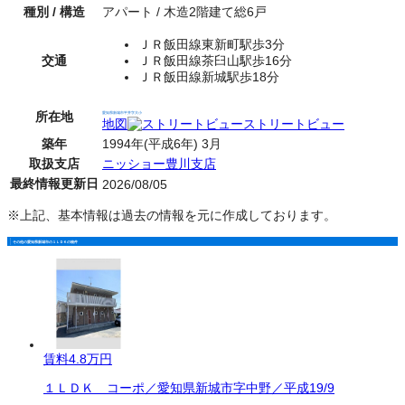
種別 / 構造
アパート / 木造2階建て総6戸
ＪＲ飯田線東新町駅歩3分
交通
ＪＲ飯田線茶臼山駅歩16分
ＪＲ飯田線新城駅歩18分
所在地
愛知県新城市平井字大小
地図
ストリートビュー
築年
1994年(平成6年) 3月
取扱支店
ニッショー豊川支店
最終情報更新日
2026/08/05
※上記、基本情報は過去の情報を元に作成しております。
その他の愛知県新城市の１ＬＤＫの物件
賃料
4.8万円
１ＬＤＫ コーポ／愛知県新城市字中野／平成19/9