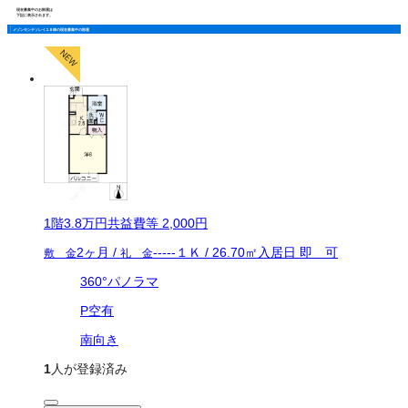
現在募集中のお部屋は
下記に表示されます。
メゾンモンテソレイユＢ棟の現在募集中の部屋
1
階
3.8万
円
共益費等
2,000円
2ヶ月
/
-----
１Ｋ
/
26.70
㎡
入居日
即 可
敷 金
礼 金
360°パノラマ
P空有
南向き
1
人が登録済み