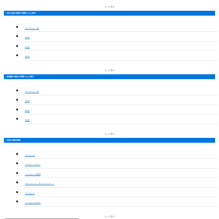
もっと見る
茶臼山駅の物件を間取りから探す
ワンルーム・1K
1LDK
2LDK
3LDK
もっと見る
新城駅の物件を間取りから探す
ワンルーム・1K
1LDK
2LDK
3LDK
もっと見る
周辺の物件情報
ＳＳコーポ
コーポＩＺＵＭＩ
ハイカムール野田
Ｓａｖｏｒｙ Ｓｑｕａｒｅ Ⅰ
スズキビル
シャルムとみざわ
もっと見る