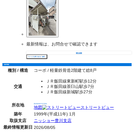
最新情報は、お問合せで確認できます
物件の詳細
フォームでお問い合わせ（無料）
物件情報
種別 / 構造
コーポ / 軽量鉄骨造2階建て総8戸
ＪＲ飯田線東新町駅歩12分
交通
ＪＲ飯田線茶臼山駅歩7分
ＪＲ飯田線新城駅歩27分
所在地
愛知県新城市平井字野地
地図
ストリートビュー
築年
1999年(平成11年) 1月
取扱支店
ニッショー豊川支店
最終情報更新日
2026/08/05