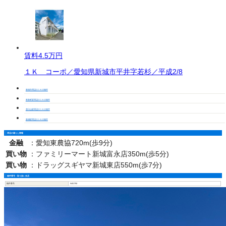
賃料
4.5万円
１Ｋ コーポ／愛知県新城市平井字若杉／平成2/8
新城市周辺の１Ｋの物件
東新町駅周辺の１Ｋの物件
茶臼山駅周辺の１Ｋの物件
新城駅周辺の１Ｋの物件
周辺の暮らし情報
金融
：
愛知東農協720m(歩9分)
買い物
：
ファミリーマート新城富永店350m(歩5分)
買い物
：
ドラッグスギヤマ新城東店550m(歩7分)
物件番号・取り扱い支店
物件番号
5401750