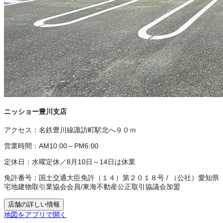
ニッショー豊川支店
アクセス：
名鉄豊川線諏訪町駅北へ９０ｍ
営業時間：
AM10:00～PM6:00
定休日：
水曜定休／8月10日～14日は休業
免許番号：
国土交通大臣免許（１４）第２０１８号
/
（公社）愛知県
宅地建物取引業協会会員
/
東海不動産公正取引協議会加盟
店舗の詳しい情報
地図をアプリで開く