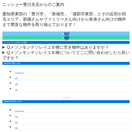
ニッショー豊川支店からのご案内
愛知県東部の「豊川市」「新城市」「蒲郡市東部」とその近郊が担
当エリア。新婚さんやファミリーさん向けから単身さん向けの物件
まで豊富な物件を取り揃えております！
フォームで
来店予約
（無料）
フォームで
空室確認
（無料）
メゾンモンテソレイユＢ棟のよくある質問
Q
メゾンモンテソレイユＢ棟に空き物件はありますか？
Q
メゾンモンテソレイユＢ棟についてどこに問い合わせしたら良い
ですか？
新城市の物件を間取りから探す
ワンルーム・1K
1LDK
2LDK
3LDK
もっと見る
東新町駅の物件を間取りから探す
ワンルーム・1K
1LDK
2LDK
3LDK