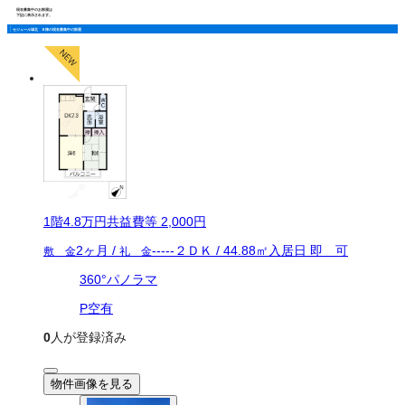
現在募集中のお部屋は
下記に表示されます。
セジュール城北 Ｂ棟の現在募集中の部屋
1
階
4.8万
円
共益費等
2,000円
2ヶ月
/
-----
２ＤＫ
/
44.88
㎡
入居日
即 可
敷 金
礼 金
360°パノラマ
P空有
0
人が登録済み
物件画像を見る