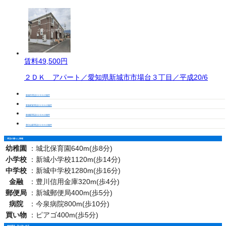
賃料
49,500円
２ＤＫ アパート／愛知県新城市市場台３丁目／平成20/6
新城市周辺の２ＤＫの物件
東新町駅周辺の２ＤＫの物件
新城駅周辺の２ＤＫの物件
茶臼山駅周辺の２ＤＫの物件
周辺の暮らし情報
幼稚園
：
城北保育園640m(歩8分)
小学校
：
新城小学校1120m(歩14分)
中学校
：
新城中学校1280m(歩16分)
金融
：
豊川信用金庫320m(歩4分)
郵便局
：
新城郵便局400m(歩5分)
病院
：
今泉病院800m(歩10分)
買い物
：
ピアゴ400m(歩5分)
物件番号・取り扱い支店