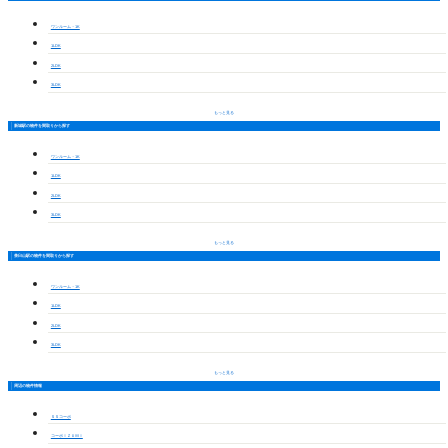
ワンルーム・1K
1LDK
2LDK
3LDK
もっと見る
新城駅の物件を間取りから探す
ワンルーム・1K
1LDK
2LDK
3LDK
もっと見る
茶臼山駅の物件を間取りから探す
ワンルーム・1K
1LDK
2LDK
3LDK
もっと見る
周辺の物件情報
ＳＳコーポ
コーポＩＺＵＭＩ