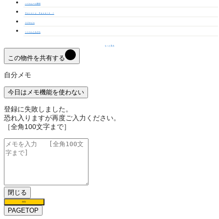
ハイカムール野田
Ｓａｖｏｒｙ Ｓｑｕａｒｅ Ⅰ
スズキビル
シャルムとみざわ
もっと見る
この物件を共有する
自分メモ
今日はメモ機能を使わない
登録に失敗しました。
恐れ入りますが再度ご入力ください。
［全角100文字まで］
閉じる
保存
PAGETOP