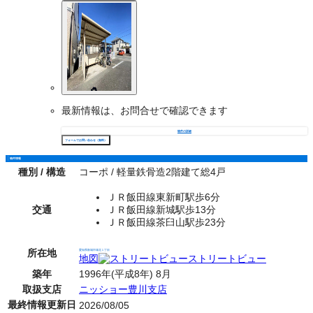
最新情報は、お問合せで確認できます
物件の詳細
フォームでお問い合わせ（無料）
物件情報
種別 / 構造
コーポ / 軽量鉄骨造2階建て総4戸
ＪＲ飯田線東新町駅歩6分
交通
ＪＲ飯田線新城駅歩13分
ＪＲ飯田線茶臼山駅歩23分
所在地
愛知県新城市城北１丁目
地図
ストリートビュー
築年
1996年(平成8年) 8月
取扱支店
ニッショー豊川支店
最終情報更新日
2026/08/05