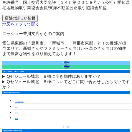
免許番号：
国土交通大臣免許（１４）第２０１８号
/
（公社）愛知県
宅地建物取引業協会会員
/
東海不動産公正取引協議会加盟
店舗の詳しい情報
地図をアプリで開く
ニッショー豊川支店からのご案内
愛知県東部の「豊川市」「新城市」「蒲郡市東部」とその近郊が担
当エリア。新婚さんやファミリーさん向けから単身さん向けの物件
まで豊富な物件を取り揃えております！
フォームで
来店予約
（無料）
フォームで
空室確認
（無料）
セジュール城北 Ｂ棟のよくある質問
Q
セジュール城北 Ｂ棟に空き物件はありますか？
Q
セジュール城北 Ｂ棟についてどこに問い合わせしたら良いです
か？
新城市の物件を間取りから探す
ワンルーム・1K
1LDK
2LDK
3LDK
もっと見る
東新町駅の物件を間取りから探す