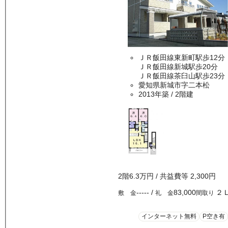
ＪＲ飯田線東新町駅歩12分
ＪＲ飯田線新城駅歩20分
ＪＲ飯田線茶臼山駅歩23分
愛知県新城市字二本松
2013年築
/ 2階建
2
階
6.3万
円
/ 共益費等
2,300円
-----
/
83,000
２
敷 金
礼 金
間取り
インターネット無料
P空き有