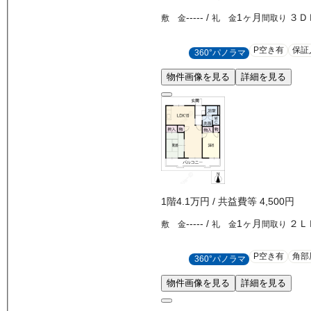
-----
/
1ヶ月
３Ｄ
敷 金
礼 金
間取り
P空き有
保証
360°パノラマ
物件画像を見る
詳細を見る
1
階
4.1万
円
/ 共益費等
4,500円
-----
/
1ヶ月
２Ｌ
敷 金
礼 金
間取り
P空き有
角部
360°パノラマ
物件画像を見る
詳細を見る