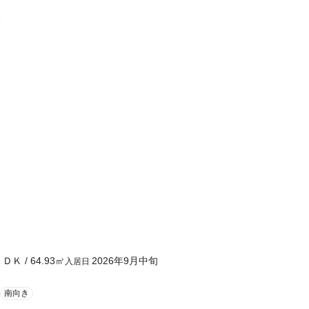
ＬＤＫ
/
64.93
㎡
2026年9月中旬
入居日
南向き