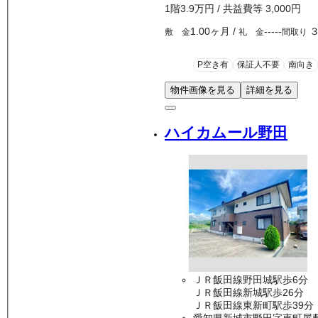
1
階
3.9万
円
/ 共益費等
3,000円
1.00ヶ月
/
-----
敷 金
礼 金
間取り
P空き有
保証人不要
南向き
物件画像を見る
詳細を見る
ハイカムール野田
ＪＲ飯田線野田城駅歩6分
ＪＲ飯田線新城駅歩26分
ＪＲ飯田線東新町駅歩39分