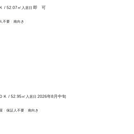
Ｋ
/
52.07
㎡
即 可
入居日
人不要
南向き
ＤＫ
/
52.95
㎡
2026年8月中旬
入居日
屋
保証人不要
南向き