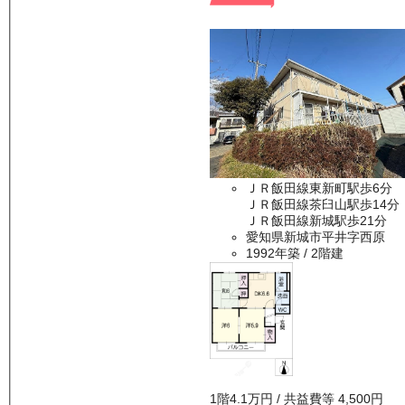
ＪＲ飯田線東新町駅歩6分
ＪＲ飯田線茶臼山駅歩14分
ＪＲ飯田線新城駅歩21分
愛知県新城市平井字西原
1992年築
/ 2階建
1
階
4.1万
円
/ 共益費等
4,500円