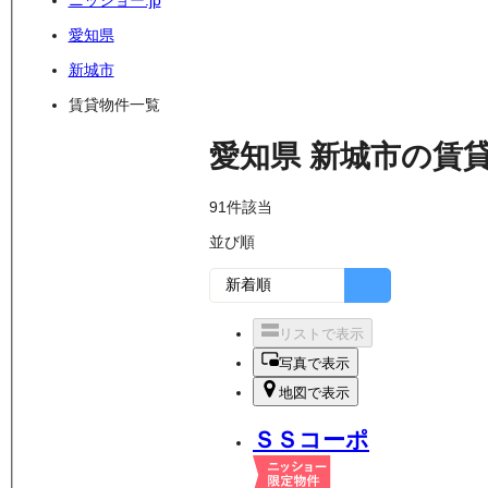
ニッショー.jp
愛知県
新城市
賃貸物件一覧
愛知県
新城市
の
賃
91
件該当
並び順
リストで表示
写真で表示
地図で表示
ＳＳコーポ