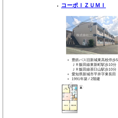
コーポＩＺＵＭＩ
ＪＲ飯田線東新町駅歩10分
ＪＲ飯田線茶臼山駅歩10分
愛知県新城市平井字東長田
1991年築
/ 2階建