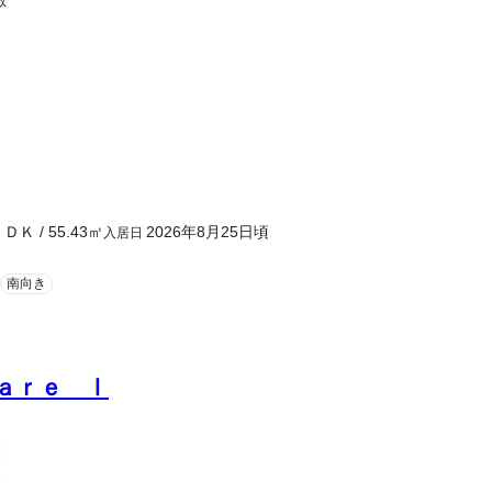
敷
ＬＤＫ
/
55.43
㎡
2026年8月25日頃
入居日
南向き
ａｒｅ Ⅰ