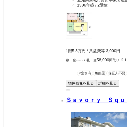
愛知県新城市野田字東町屋
1996年築
/ 2階建
1
階
5.8万
円
/ 共益費等
3,000円
-----
/
58,000
２
敷 金
礼 金
間取り
P空き有
角部屋
保証人不要
物件画像を見る
詳細を見る
Ｓａｖｏｒｙ Ｓｑｕ