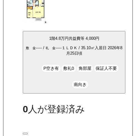
1
階
4.8万
円
共益費等
4,000円
-----
/
-----
１ＬＤＫ
/
35.10
㎡
入居日
2026年8
敷 金
礼 金
月25日頃
P空き有
敷礼0
角部屋
保証人不要
南向き
0
人が登録済み