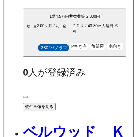
1
階
4.5万
円
共益費等
2,000円
2.00ヶ月
/
-----
２ＤＫ
/
43.80
㎡
入居日
即
敷 金
礼 金
可
P空き有
角部屋
南向き
360°パノラマ
0
人が登録済み
物件画像を見る
ベルウッド Ｋ