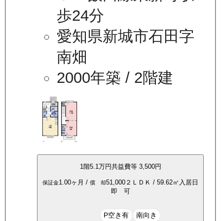
歩24分
愛知県新城市石田字
南畑
2000年築
/ 2階建
1
階
5.1万
円
共益費等
3,500円
1.00ヶ月
/
51,000
２ＬＤＫ
/
59.62
㎡
入居日
保証金
償 却
即 可
P空き有
南向き