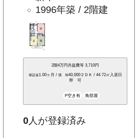
1996年築
/ 2階建
2
階
4万
円
共益費等
3,710円
1.00ヶ月
/
40,000
２ＤＫ
/
44.72
㎡
入居日
保証金
償 却
即 可
P空き有
角部屋
0
人が登録済み