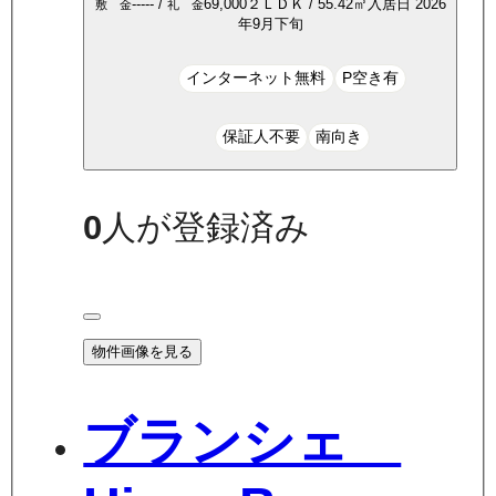
-----
/
69,000
２ＬＤＫ
/
55.42
㎡
入居日
2026
敷 金
礼 金
年9月下旬
インターネット無料
P空き有
保証人不要
南向き
0
人が登録済み
物件画像を見る
ブランシェ