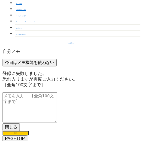
ＳＳコーポ
コーポＩＺＵＭＩ
ハイカムール野田
Ｓａｖｏｒｙ Ｓｑｕａｒｅ Ⅰ
スズキビル
シャルムとみざわ
もっと見る
自分メモ
今日はメモ機能を使わない
登録に失敗しました。
恐れ入りますが再度ご入力ください。
［全角100文字まで］
閉じる
保存
PAGETOP