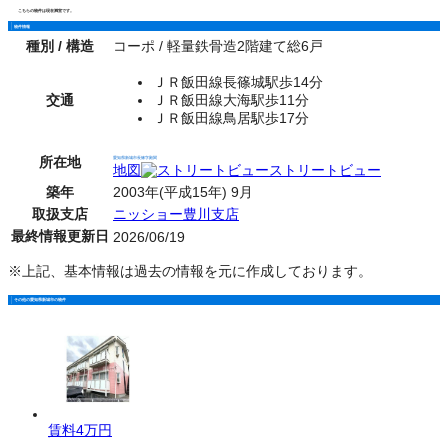
こちらの物件は現在満室です。
物件情報
種別 / 構造
コーポ / 軽量鉄骨造2階建て総6戸
ＪＲ飯田線長篠城駅歩14分
交通
ＪＲ飯田線大海駅歩11分
ＪＲ飯田線鳥居駅歩17分
所在地
愛知県新城市長篠字殿関
地図
ストリートビュー
築年
2003年(平成15年) 9月
取扱支店
ニッショー豊川支店
最終情報更新日
2026/06/19
※上記、基本情報は過去の情報を元に作成しております。
その他の愛知県新城市の物件
賃料
4万円