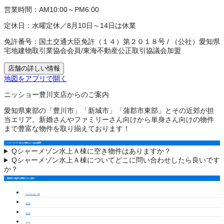
営業時間：
AM10:00～PM6:00
定休日：
水曜定休／8月10日～14日は休業
免許番号：
国土交通大臣免許（１４）第２０１８号
/
（公社）愛知県
宅地建物取引業協会会員
/
東海不動産公正取引協議会加盟
店舗の詳しい情報
地図をアプリで開く
ニッショー豊川支店からのご案内
愛知県東部の「豊川市」「新城市」「蒲郡市東部」とその近郊が担
当エリア。新婚さんやファミリーさん向けから単身さん向けの物件
まで豊富な物件を取り揃えております！
シャーメゾン水上Ａ棟のよくある質問
Q
シャーメゾン水上Ａ棟に空き物件はありますか？
Q
シャーメゾン水上Ａ棟についてどこに問い合わせしたら良いです
か？
新城市の物件を間取りから探す
ワンルーム・1K
1LDK
2LDK
3LDK