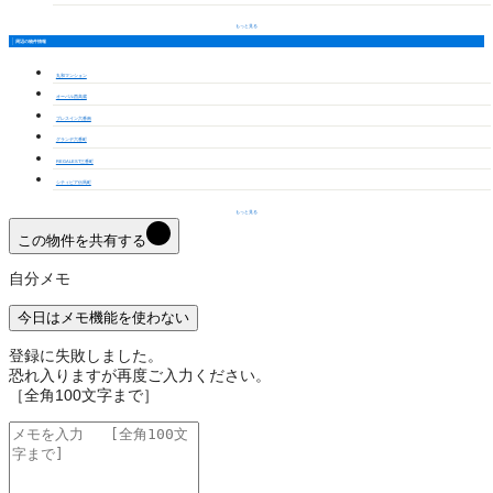
もっと見る
周辺の物件情報
丸和マンション
オーバル西高蔵
プレスイン六番南
グランデ六番町
REGALEST三番町
シティピア伝馬町
もっと見る
この物件を共有する
自分メモ
今日はメモ機能を使わない
登録に失敗しました。
恐れ入りますが再度ご入力ください。
［全角100文字まで］