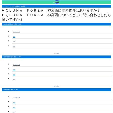
フォームで
空室確認
（無料）
ＬＵＮＡ ＦＯＲＺＡ 神宮西のよくある質問
Q
ＬＵＮＡ ＦＯＲＺＡ 神宮西に空き物件はありますか？
Q
ＬＵＮＡ ＦＯＲＺＡ 神宮西についてどこに問い合わせしたら
良いですか？
名古屋市熱田区の物件を間取りから探す
ワンルーム・1K
1LDK
2LDK
3LDK
もっと見る
熱田神宮西駅の物件を間取りから探す
ワンルーム・1K
1LDK
2LDK
3LDK
もっと見る
熱田駅の物件を間取りから探す
ワンルーム・1K
1LDK
2LDK
3LDK