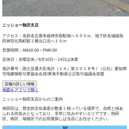
ニッショー熱田支店
アクセス：
名鉄名古屋本線神宮前駅南へ５００ｍ、地下鉄名城線熱
田神宮伝馬町駅２番出口北へ１０ｍ
営業時間：
AM10:00～PM6:00
定休日：
水曜定休／8月10日～14日は休業
免許番号：
国土交通大臣免許（１４）第２０１８号
/
（公社）愛知県
宅地建物取引業協会会員
/
東海不動産公正取引協議会加盟
店舗の詳しい情報
地図をアプリで開く
ニッショー熱田支店からのご案内
熱田区は、歴史的文化遺産が数多く残っている場所で、自然と緑あ
ふれる街並みとなっており、非常に住みやすいエリアです。熱田
区、南区、瑞穂区でのお部屋探しは当店にお任せください。
フォームで
来店予約
（無料）