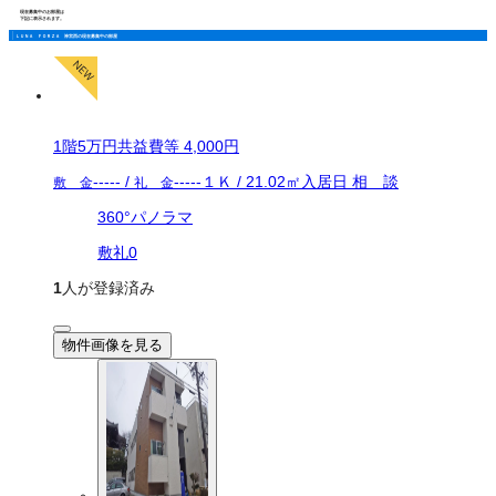
現在募集中のお部屋は
下記に表示されます。
ＬＵＮＡ ＦＯＲＺＡ 神宮西の現在募集中の部屋
1
階
5万
円
共益費等
4,000円
-----
/
-----
１Ｋ
/
21.02
㎡
入居日
相 談
敷 金
礼 金
360°パノラマ
敷礼0
1
人が登録済み
物件画像を見る