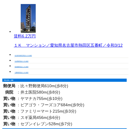
賃料
6.2万円
１Ｋ マンション／愛知県名古屋市熱田区五番町／令和3/12
名古屋市熱田区周辺の１Ｒの物件
日比野駅周辺の１Ｒの物件
西高蔵駅周辺の１Ｒの物件
六番町駅周辺の１Ｒの物件
周辺の暮らし情報
郵便局
：
比々野郵便局610m(歩8分)
病院
：
井土医院580m(歩8分)
買い物
：
ヤマナカ755m(歩10分)
買い物
：
ピアゴラ・フーズコア684m(歩9分)
買い物
：
ファミリーマート215m(歩3分)
買い物
：
スギ薬局456m(歩6分)
買い物
：
セブンイレブン528m(歩7分)