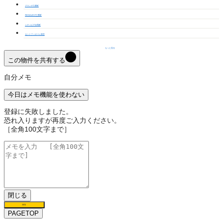
グランデ六番町
REGALEST三番町
シティピア伝馬町
セントフィオーレ神宮
もっと見る
この物件を共有する
自分メモ
今日はメモ機能を使わない
登録に失敗しました。
恐れ入りますが再度ご入力ください。
［全角100文字まで］
閉じる
保存
PAGETOP