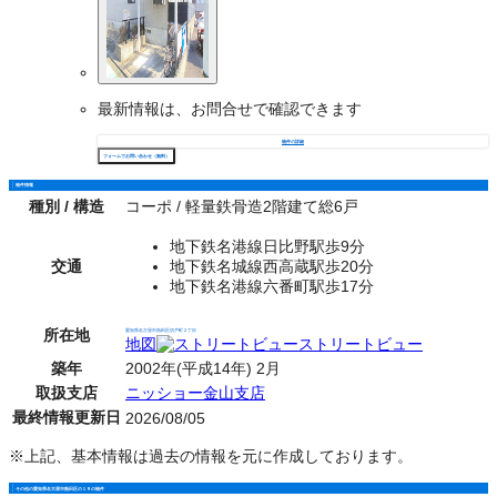
最新情報は、お問合せで確認できます
物件の詳細
フォームでお問い合わせ（無料）
物件情報
種別 / 構造
コーポ / 軽量鉄骨造2階建て総6戸
地下鉄名港線日比野駅歩9分
交通
地下鉄名城線西高蔵駅歩20分
地下鉄名港線六番町駅歩17分
所在地
愛知県名古屋市熱田区切戸町２丁目
地図
ストリートビュー
築年
2002年(平成14年) 2月
取扱支店
ニッショー金山支店
最終情報更新日
2026/08/05
※上記、基本情報は過去の情報を元に作成しております。
その他の愛知県名古屋市熱田区の１Ｒの物件