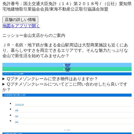
免許番号：
国土交通大臣免許（１４）第２０１８号
/
（公社）愛知県
宅地建物取引業協会会員
/
東海不動産公正取引協議会加盟
店舗の詳しい情報
地図をアプリで開く
ニッショー金山支店からのご案内
ＪＲ・名鉄・地下鉄が集まる金山駅周辺は大型商業施設も近くにあ
り、暮らしやすさを両立できるエリアです。そんな魅力たっぷりな
金山で新生活を始めてみませんか？
フォームで
来店予約
（無料）
フォームで
空室確認
（無料）
プチメゾンクレールのよくある質問
Q
プチメゾンクレールに空き物件はありますか？
Q
プチメゾンクレールについてどこに問い合わせしたら良いです
か？
名古屋市熱田区の物件を間取りから探す
ワンルーム・1K
1LDK
2LDK
3LDK
もっと見る
日比野駅の物件を間取りから探す