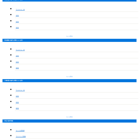
ワンルーム・1K
1LDK
2LDK
3LDK
もっと見る
西高蔵駅の物件を間取りから探す
ワンルーム・1K
1LDK
2LDK
3LDK
もっと見る
六番町駅の物件を間取りから探す
ワンルーム・1K
1LDK
2LDK
3LDK
もっと見る
周辺の物件情報
オーバル西高蔵
プレスイン六番南