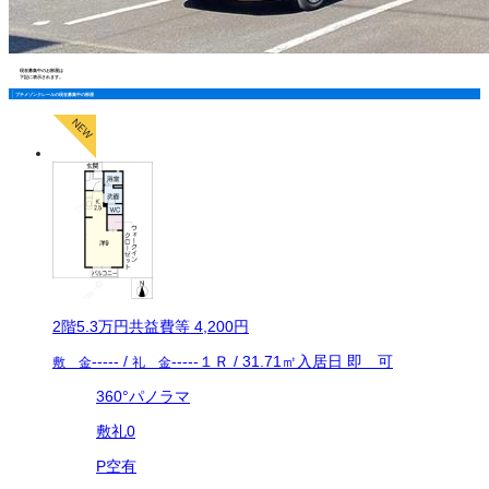
現在募集中のお部屋は
下記に表示されます。
プチメゾンクレールの現在募集中の部屋
2
階
5.3万
円
共益費等
4,200円
-----
/
-----
１Ｒ
/
31.71
㎡
入居日
即 可
敷 金
礼 金
360°パノラマ
敷礼0
P空有