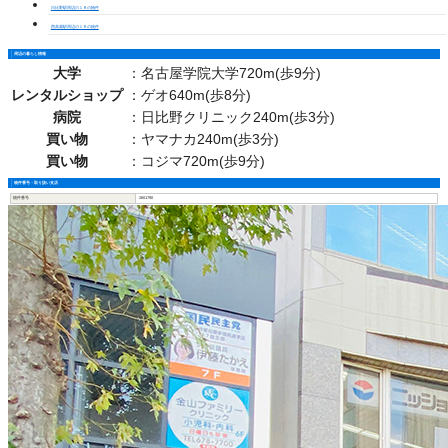
日比野駅周辺の１Ｒの物件
西高蔵駅周辺の１Ｒの物件
周辺の暮らし情報
大学
：
名古屋学院大学720m(歩9分)
レンタルショップ
：
ゲオ640m(歩8分)
病院
：
日比野クリニック240m(歩3分)
買い物
：
ヤマナカ240m(歩3分)
買い物
：
コジマ720m(歩9分)
物件番号・取り扱い支店
物件番号
2601790