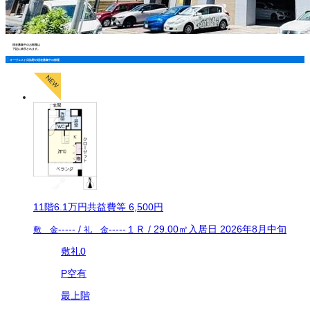
現在募集中のお部屋は
下記に表示されます。
オーヴェスト日比野の現在募集中の部屋
11
階
6.1万
円
共益費等
6,500円
-----
/
-----
１Ｒ
/
29.00
㎡
入居日
2026年8月中旬
敷 金
礼 金
敷礼0
P空有
最上階