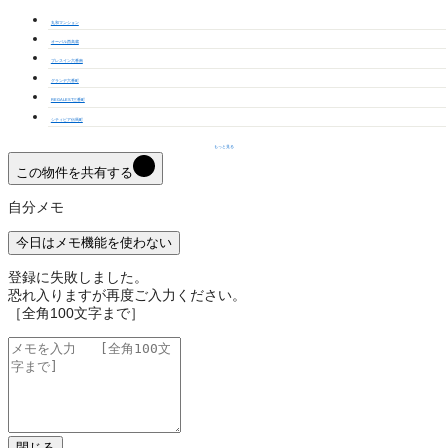
丸和マンション
オーバル西高蔵
プレスイン六番南
グランデ六番町
REGALEST三番町
シティピア伝馬町
もっと見る
この物件を共有する
自分メモ
今日はメモ機能を使わない
登録に失敗しました。
恐れ入りますが再度ご入力ください。
［全角100文字まで］
閉じる