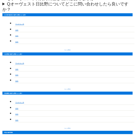
Q
オーヴェスト日比野についてどこに問い合わせしたら良いです
か？
名古屋市熱田区の物件を間取りから探す
ワンルーム・1K
1LDK
2LDK
3LDK
もっと見る
日比野駅の物件を間取りから探す
ワンルーム・1K
1LDK
2LDK
3LDK
もっと見る
西高蔵駅の物件を間取りから探す
ワンルーム・1K
1LDK
2LDK
3LDK
もっと見る
周辺の物件情報