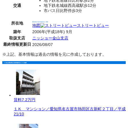
地下鉄名港線日比野駅歩2分
交通
地下鉄名城線西高蔵駅歩12分
市バス日比野停歩3分
所在地
愛知県名古屋市熱田区比々野町
地図
ストリートビュー
築年
2006年(平成18年) 9月
取扱支店
ニッショー金山支店
最終情報更新日
2026/08/07
※上記、基本情報は過去の情報を元に作成しております。
その他の愛知県名古屋市熱田区の１Ｒの物件
賃料
7.2万円
１Ｋ マンション／愛知県名古屋市熱田区古新町２丁目／平成
21/10