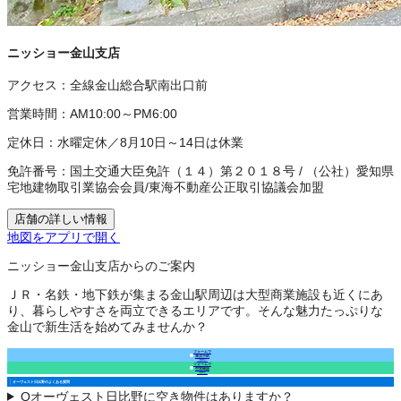
ニッショー金山支店
アクセス：
全線金山総合駅南出口前
営業時間：
AM10:00～PM6:00
定休日：
水曜定休／8月10日～14日は休業
免許番号：
国土交通大臣免許（１４）第２０１８号
/
（公社）愛知県
宅地建物取引業協会会員
/
東海不動産公正取引協議会加盟
店舗の詳しい情報
地図をアプリで開く
ニッショー金山支店からのご案内
ＪＲ・名鉄・地下鉄が集まる金山駅周辺は大型商業施設も近くにあ
り、暮らしやすさを両立できるエリアです。そんな魅力たっぷりな
金山で新生活を始めてみませんか？
フォームで
来店予約
（無料）
フォームで
空室確認
（無料）
オーヴェスト日比野のよくある質問
Q
オーヴェスト日比野に空き物件はありますか？