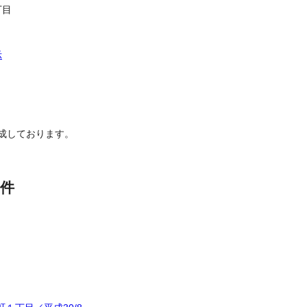
丁目
示
成しております。
件