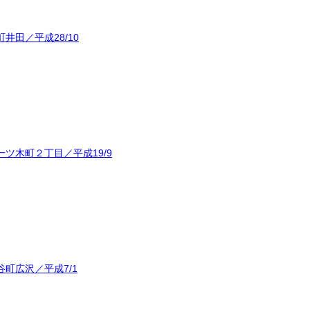
田／平成28/10
ツ木町２丁目／平成19/9
町広沢／平成7/1