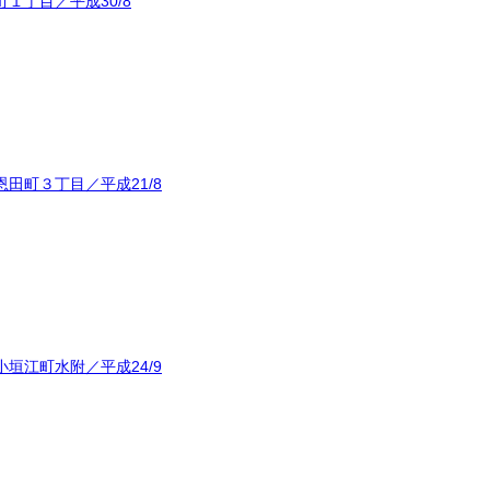
１丁目／平成30/8
田町３丁目／平成21/8
垣江町水附／平成24/9