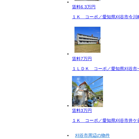
賃料
6.3万円
１Ｋ コーポ／愛知県刈谷市今川町井
賃料
7万円
１ＬＤＫ コーポ／愛知県刈谷市一
賃料
3万円
１Ｋ コーポ／愛知県刈谷市井ケ谷
刈谷市周辺の物件