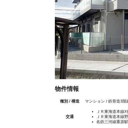
物件情報
種別 / 構造
マンション / 鉄骨造3階
ＪＲ東海道本線刈
交通
ＪＲ東海道本線野
名鉄三河線重原駅