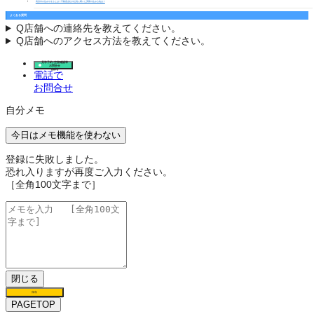
高浜市の住みやすさとは？不動産会社の社員に聞いた実際の住み心地は？
よくある質問
Q
店舗への連絡先を教えてください。
Q
店舗へのアクセス方法を教えてください。
見学予約･空室確認等
お問合せ
(無料)
電話で
お問合せ
自分メモ
今日はメモ機能を使わない
登録に失敗しました。
恐れ入りますが再度ご入力ください。
［全角100文字まで］
閉じる
保存
PAGETOP