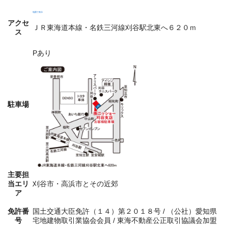
地図で表示
アクセ
ＪＲ東海道本線・名鉄三河線刈谷駅北東へ６２０ｍ
ス
Pあり
駐車場
主要担
当エリ
刈谷市・高浜市とその近郊
ア
免許番
国土交通大臣免許（１４）第２０１８号 / （公社）愛知県
号
宅地建物取引業協会会員 / 東海不動産公正取引協議会加盟