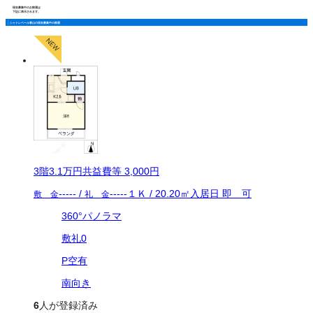
現在募集中のお部屋は
下記に表示されます。
シャトレベール青山の現在募集中の部屋
3
階
3.1万
円
共益費等
3,000円
-----
/
-----
１Ｋ
/
20.20
㎡
入居日
即 可
敷 金
礼 金
360°パノラマ
敷礼0
P空有
南向き
6
人が登録済み