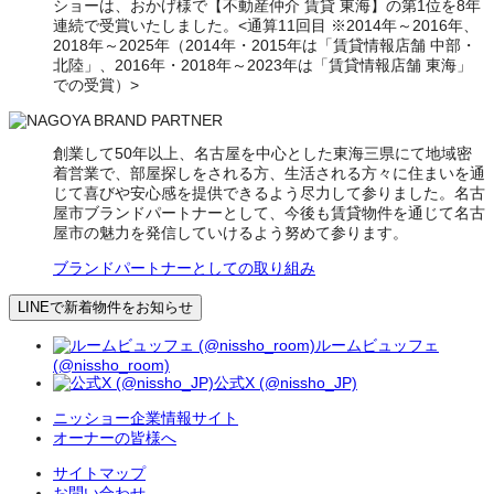
ショーは、おかげ様で【不動産仲介 賃貸 東海】の第1位を8年
連続で受賞いたしました。<通算11回目 ※2014年～2016年、
2018年～2025年（2014年・2015年は「賃貸情報店舗 中部・
北陸」、2016年・2018年～2023年は「賃貸情報店舗 東海」
での受賞）>
創業して50年以上、名古屋を中心とした東海三県にて地域密
着営業で、部屋探しをされる方、生活される方々に住まいを通
じて喜びや安心感を提供できるよう尽力して参りました。名古
屋市ブランドパートナーとして、今後も賃貸物件を通じて名古
屋市の魅力を発信していけるよう努めて参ります。
ブランドパートナーとしての取り組み
LINEで新着物件をお知らせ
ルームビュッフェ
(@nissho_room)
公式X (@nissho_JP)
ニッショー企業情報サイト
オーナーの皆様へ
サイトマップ
お問い合わせ