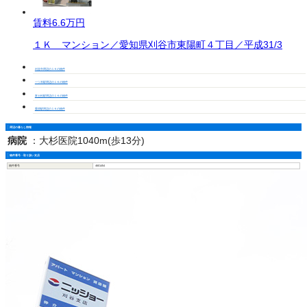
賃料
6.6万円
１Ｋ マンション／愛知県刈谷市東陽町４丁目／平成31/3
刈谷市周辺の１Ｋの物件
一ツ木駅周辺の１Ｋの物件
富士松駅周辺の１Ｋの物件
重原駅周辺の１Ｋの物件
周辺の暮らし情報
病院
：
大杉医院1040m(歩13分)
物件番号・取り扱い支店
物件番号
4601454