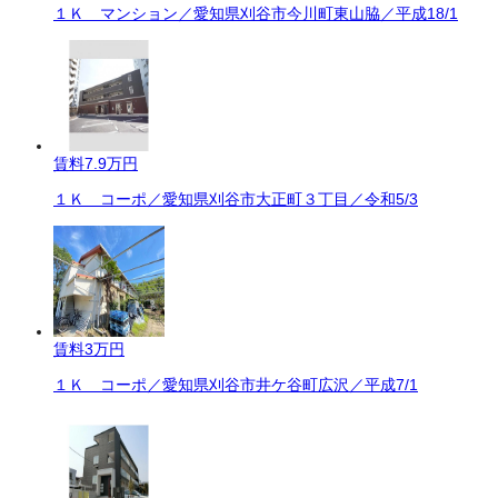
１Ｋ マンション／愛知県刈谷市今川町東山脇／平成18/1
賃料
7.9万円
１Ｋ コーポ／愛知県刈谷市大正町３丁目／令和5/3
賃料
3万円
１Ｋ コーポ／愛知県刈谷市井ケ谷町広沢／平成7/1