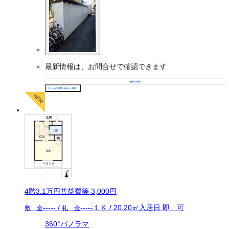
最新情報は、お問合せで確認できます
物件の詳細
フォームでお問い合わせ（無料）
4
階
3.1万
円
共益費等
3,000円
-----
/
-----
１Ｋ
/
20.20
㎡
入居日
即 可
敷 金
礼 金
360°パノラマ