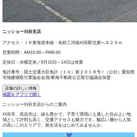
ニッショー刈谷支店
アクセス：
ＪＲ東海道本線・名鉄三河線刈谷駅北東へ６２０ｍ
営業時間：
AM10:00～PM6:00
定休日：
水曜定休／8月10日～14日は休業
免許番号：
国土交通大臣免許（１４）第２０１８号
/
（公社）愛知県
宅地建物取引業協会会員
/
東海不動産公正取引協議会加盟
店舗の詳しい情報
地図をアプリで開く
ニッショー刈谷支店からのご案内
刈谷市、高浜市は、緑も豊かで、子育て環境にも適した住みよい地
域として評判も高く、交通アクセスも魅力です。幅広い層から人気
の高いこのエリアで、新生活をはじめてみませんか。
フォームで
来店予約
（無料）