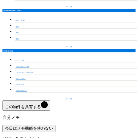
もっと見る
重原駅の物件を間取りから探す
ワンルーム・1K
1LDK
2LDK
3LDK
もっと見る
周辺の物件情報
ビライチカワ寿
コスモコート・Ｋ Ａ棟
アンプルールフェール刈谷市駅
クレイノｉアイⅡ
レオパレス上広
レオパレスみゆきⅡ
もっと見る
この物件を共有する
自分メモ
今日はメモ機能を使わない