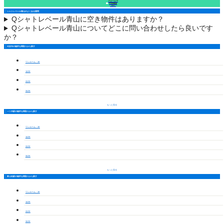
フォームで
空室確認
（無料）
シャトレベール青山のよくある質問
Q
シャトレベール青山に空き物件はありますか？
Q
シャトレベール青山についてどこに問い合わせしたら良いです
か？
刈谷市の物件を間取りから探す
ワンルーム・1K
1LDK
2LDK
3LDK
もっと見る
一ツ木駅の物件を間取りから探す
ワンルーム・1K
1LDK
2LDK
3LDK
もっと見る
富士松駅の物件を間取りから探す
ワンルーム・1K
1LDK
2LDK
3LDK