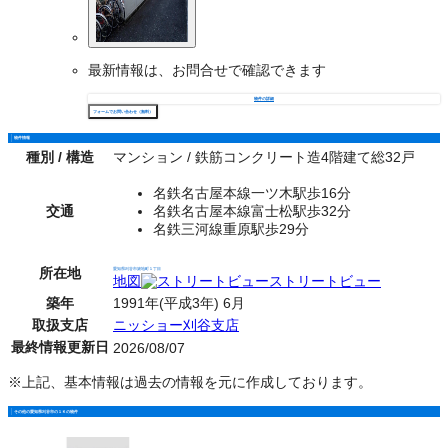
最新情報は、お問合せで確認できます
物件の詳細
フォームでお問い合わせ（無料）
物件情報
種別 / 構造
マンション / 鉄筋コンクリート造4階建て総32戸
名鉄名古屋本線一ツ木駅歩16分
交通
名鉄名古屋本線富士松駅歩32分
名鉄三河線重原駅歩29分
所在地
愛知県刈谷市築地町１丁目
地図
ストリートビュー
築年
1991年(平成3年) 6月
取扱支店
ニッショー刈谷支店
最終情報更新日
2026/08/07
※上記、基本情報は過去の情報を元に作成しております。
その他の愛知県刈谷市の１Ｋの物件