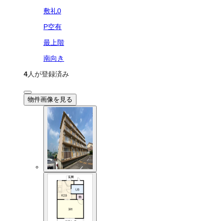
敷礼0
P空有
最上階
南向き
4
人が登録済み
物件画像を見る