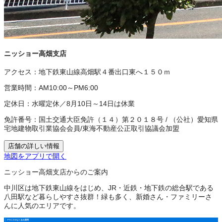
ニッショー高畑支店
アクセス：
地下鉄東山線高畑駅４番出口東へ１５０ｍ
営業時間：
AM10:00～PM6:00
定休日：
水曜定休／8月10日～14日は休業
免許番号：
国土交通大臣免許（１４）第２０１８号
/
（公社）愛知県
宅地建物取引業協会会員
/
東海不動産公正取引協議会加盟
店舗の詳しい情報
地図をアプリで開く
ニッショー高畑支店からのご案内
中川区は地下鉄東山線をはじめ、JR・近鉄・地下鉄の総合駅である
八田駅など暮らしやすさ抜群！緑も多く、新婚さん・ファミリーさ
んに人気のエリアです。
アラニⅡのよくある質問