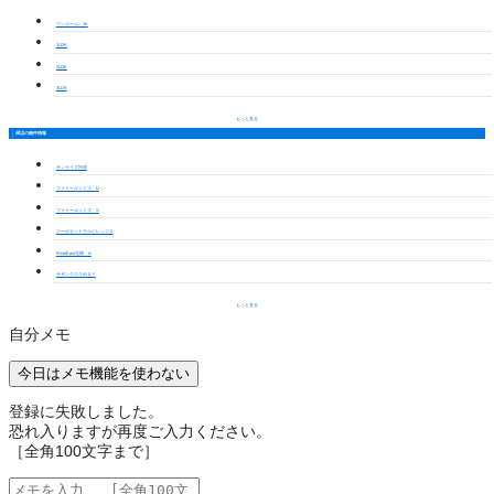
ワンルーム・1K
1LDK
2LDK
3LDK
もっと見る
周辺の物件情報
サンライズ河原
ファミールシミズ D
ファミールシミズ S
コーポセントラルビレッジⅡ
RiverEast北畑 A
サザンクロスＭⅡＹ
もっと見る
自分メモ
今日はメモ機能を使わない
登録に失敗しました。
恐れ入りますが再度ご入力ください。
［全角100文字まで］