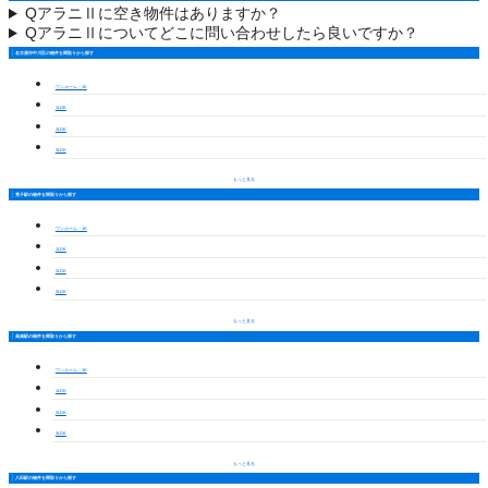
Q
アラニⅡに空き物件はありますか？
Q
アラニⅡについてどこに問い合わせしたら良いですか？
名古屋市中川区の物件を間取りから探す
ワンルーム・1K
1LDK
2LDK
3LDK
もっと見る
荒子駅の物件を間取りから探す
ワンルーム・1K
1LDK
2LDK
3LDK
もっと見る
高畑駅の物件を間取りから探す
ワンルーム・1K
1LDK
2LDK
3LDK
もっと見る
八田駅の物件を間取りから探す