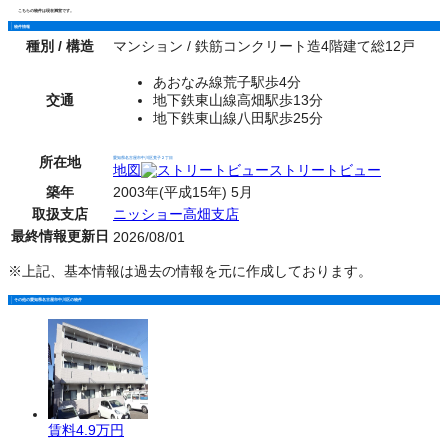
こちらの物件は現在満室です。
物件情報
種別 / 構造
マンション / 鉄筋コンクリート造4階建て総12戸
あおなみ線荒子駅歩4分
交通
地下鉄東山線高畑駅歩13分
地下鉄東山線八田駅歩25分
所在地
愛知県名古屋市中川区荒子２丁目
地図
ストリートビュー
築年
2003年(平成15年) 5月
取扱支店
ニッショー高畑支店
最終情報更新日
2026/08/01
※上記、基本情報は過去の情報を元に作成しております。
その他の愛知県名古屋市中川区の物件
賃料
4.9万円