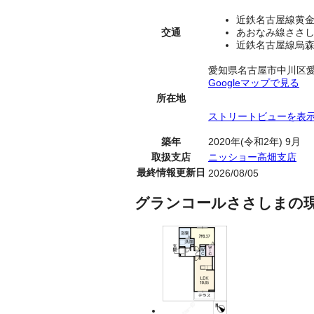
近鉄名古屋線黄金
交通
あおなみ線ささし
近鉄名古屋線烏森
愛知県名古屋市中川区
Googleマップで見る
所在地
ストリートビューを表
築年
2020年(令和2年) 9月
取扱支店
ニッショー高畑支店
最終情報更新日
2026/08/05
グランコールささしまの