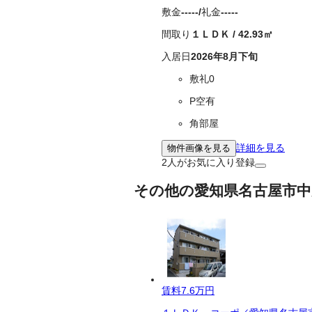
敷金
-----
/
礼金
-----
間取り
１ＬＤＫ
/
42.93
㎡
入居日
2026年8月下旬
敷礼0
P空有
角部屋
詳細を見る
物件画像を見る
2
人がお気に入り登録
その他の愛知県名古屋市中
賃料
7.6万円