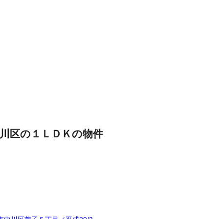
川区の１ＬＤＫの物件