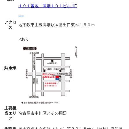
１０１番地 高畑１０１ビル 1F
地図で表示
アクセ
地下鉄東山線高畑駅４番出口東へ１５０ｍ
ス
Pあり
駐車場
主要担
当エリ
名古屋市中川区とその周辺
ア
免許番
国土交通大臣免許（１４）第２０１８号 / （公社）愛知県