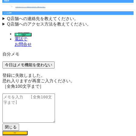
関連記事
中川区の住みやすさとは？不動産会社の社員に聞いた実際の住み心地は？
よくある質問
Q
店舗への連絡先を教えてください。
Q
店舗へのアクセス方法を教えてください。
見学予約･空室確認等
お問合せ
(無料)
電話で
お問合せ
自分メモ
今日はメモ機能を使わない
登録に失敗しました。
恐れ入りますが再度ご入力ください。
［全角100文字まで］
閉じる
保存