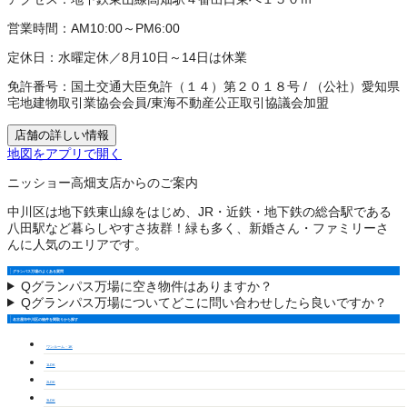
営業時間：
AM10:00～PM6:00
定休日：
水曜定休／8月10日～14日は休業
免許番号：
国土交通大臣免許（１４）第２０１８号
/
（公社）愛知県
宅地建物取引業協会会員
/
東海不動産公正取引協議会加盟
店舗の詳しい情報
地図をアプリで開く
ニッショー高畑支店からのご案内
中川区は地下鉄東山線をはじめ、JR・近鉄・地下鉄の総合駅である
八田駅など暮らしやすさ抜群！緑も多く、新婚さん・ファミリーさ
んに人気のエリアです。
グランパス万場のよくある質問
Q
グランパス万場に空き物件はありますか？
Q
グランパス万場についてどこに問い合わせしたら良いですか？
名古屋市中川区の物件を間取りから探す
ワンルーム・1K
1LDK
2LDK
3LDK