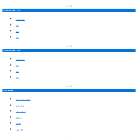
もっと見る
伏屋駅の物件を間取りから探す
ワンルーム・1K
1LDK
2LDK
3LDK
もっと見る
春田駅の物件を間取りから探す
ワンルーム・1K
1LDK
2LDK
3LDK
もっと見る
周辺の物件情報
ｌａｎｔｅｒｎ（ランタン
ピース コート
シュエット松ノ木
ミグランス
山紫水明
ハピネス高畑