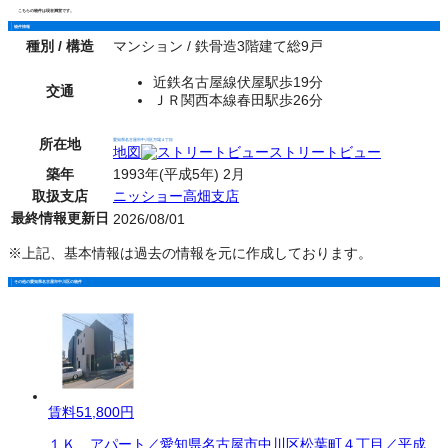
こちらの物件は現在満室です。
物件情報
種別 / 構造
マンション / 鉄骨造3階建て総9戸
近鉄名古屋線伏屋駅歩19分
交通
ＪＲ関西本線春田駅歩26分
所在地
愛知県名古屋市中川区万場４丁目
地図
ストリートビュー
築年
1993年(平成5年) 2月
取扱支店
ニッショー高畑支店
最終情報更新日
2026/08/01
※上記、基本情報は過去の情報を元に作成しております。
その他の愛知県名古屋市中川区の物件
賃料
51,800円
１Ｋ アパート／愛知県名古屋市中川区松葉町４丁目／平成