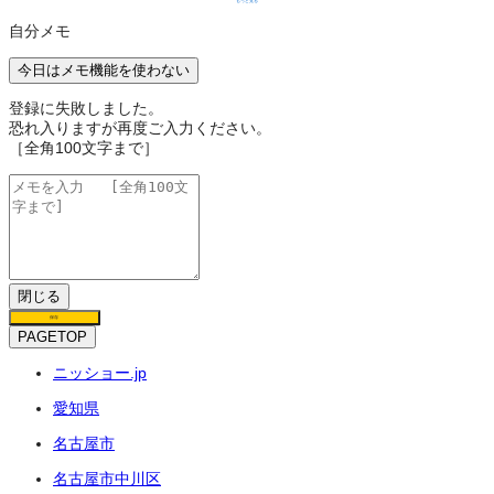
もっと見る
自分メモ
今日はメモ機能を使わない
登録に失敗しました。
恐れ入りますが再度ご入力ください。
［全角100文字まで］
閉じる
保存
PAGETOP
ニッショー.jp
愛知県
名古屋市
名古屋市中川区