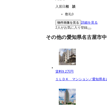
入居日
相 談
敷礼0
詳細を見る
物件画像を見る
2
人がお気に入り登録
その他の愛知県名古屋市中
賃料
9.2万円
１ＬＤＫ マンション／愛知県名古