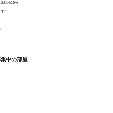
津駅歩10分
５丁目
示
募集中の部屋