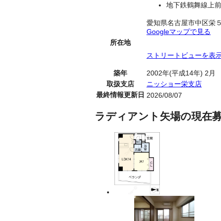
地下鉄鶴舞線上前
愛知県名古屋市中区栄
Googleマップで見る
所在地
ストリートビューを表
築年
2002年(平成14年) 2月
取扱支店
ニッショー栄支店
最終情報更新日
2026/08/07
ラディアント矢場の現在