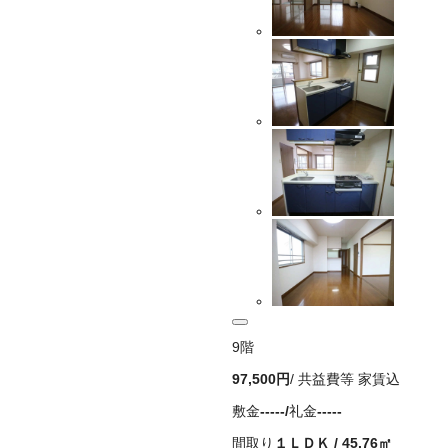
9
階
97,500
円
/ 共益費等
家賃込
敷金
-----
/
礼金
-----
間取り
１ＬＤＫ
/
45.76
㎡