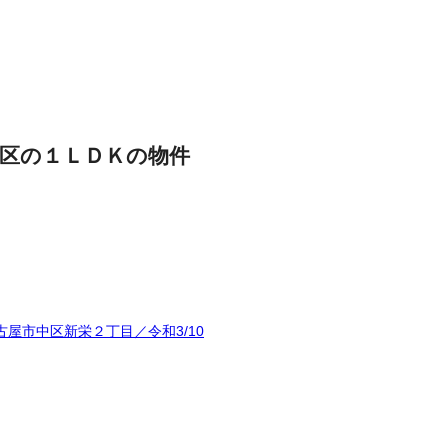
区の１ＬＤＫの物件
屋市中区新栄２丁目／令和3/10