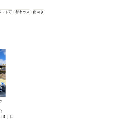
ペット可
都市ガス
南向き
分
分
山３丁目