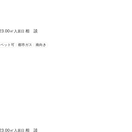
23.00
㎡
相 談
入居日
ペット可
都市ガス
南向き
23.00
㎡
相 談
入居日