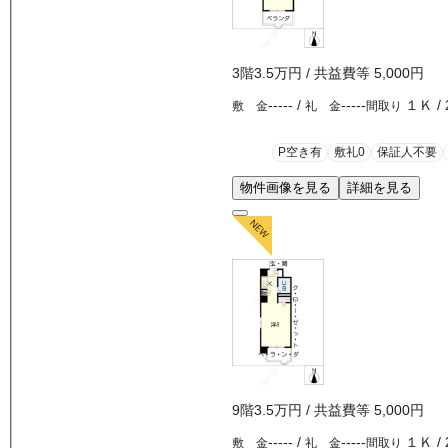
3
階
3.5万
円
/ 共益費等
5,000円
-----
/
-----
１Ｋ
/
敷 金
礼 金
間取り
P空き有
敷礼0
保証人不要
物件画像を見る
詳細を見る
9
階
3.5万
円
/ 共益費等
5,000円
-----
/
-----
１Ｋ
/
敷 金
礼 金
間取り