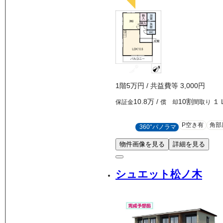
1
階
5万
円
/ 共益費等
3,000円
10.8万
/
10割
１
保証金
償 却
間取り
P空き有
角部
360°パノラマ
物件画像を見る
詳細を見る
シュエット松ノ木