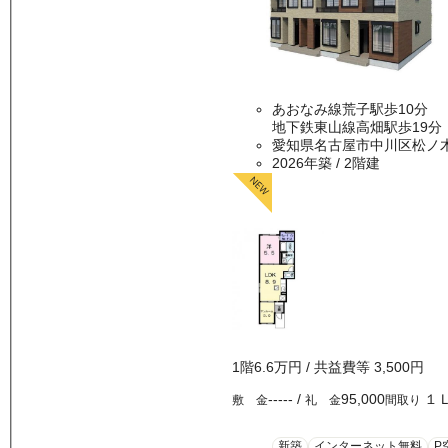
あおなみ線荒子駅歩10分
地下鉄東山線高畑駅歩19分
愛知県名古屋市中川区松ノ
2026年築
/ 2階建
1
階
6.6万
円
/ 共益費等
3,500円
-----
/
95,000
１
敷 金
礼 金
間取り
新築
インターネット無料
P