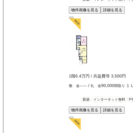
物件画像を見る
詳細を見る
1
階
6.4万
円
/ 共益費等
3,500円
-----
/
90,000
１
敷 金
礼 金
間取り
新築
インターネット無料
P
物件画像を見る
詳細を見る