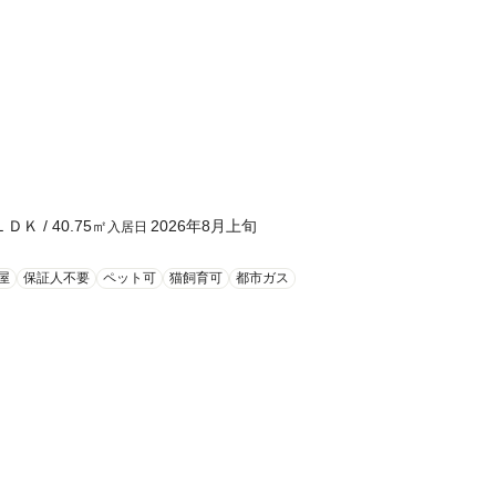
ＬＤＫ
/
40.75
㎡
2026年8月上旬
入居日
屋
保証人不要
ペット可
猫飼育可
都市ガス