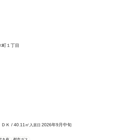
木町１丁目
ＬＤＫ
/
40.11
㎡
2026年9月中旬
入居日
空き有
都市ガス