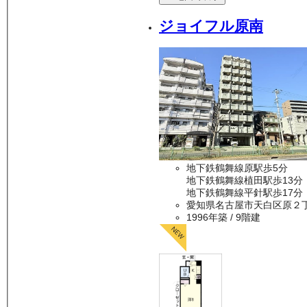
ジョイフル原南
地下鉄鶴舞線原駅歩5分
地下鉄鶴舞線植田駅歩13分
地下鉄鶴舞線平針駅歩17分
愛知県名古屋市天白区原２
1996年築
/ 9階建