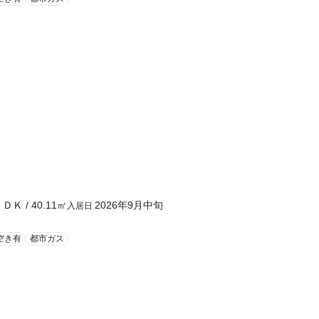
ＬＤＫ
/
40.11
㎡
2026年9月中旬
入居日
空き有
都市ガス