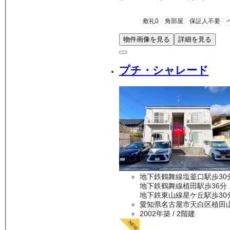
敷礼0
角部屋
保証人不要
物件画像を見る
詳細を見る
プチ・シャレード
地下鉄鶴舞線塩釜口駅歩30
地下鉄鶴舞線植田駅歩36分
地下鉄東山線星ケ丘駅歩30
愛知県名古屋市天白区植田
2002年築
/ 2階建