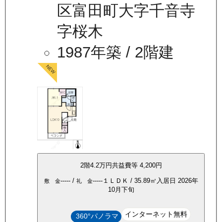
区富田町大字千音寺
字桜木
1987年築
/ 2階建
2
階
4.2万
円
共益費等
4,200円
-----
/
-----
１ＬＤＫ
/
35.89
㎡
入居日
2026年
敷 金
礼 金
10月下旬
インターネット無料
360°パノラマ