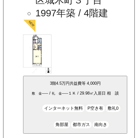
区城木町３丁目
1997年築
/ 4階建
3
階
4.5万
円
共益費等
4,000円
-----
/
-----
１Ｋ
/
29.98
㎡
入居日
相 談
敷 金
礼 金
インターネット無料
P空き有
敷礼0
角部屋
都市ガス
南向き