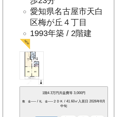
歩23分
愛知県名古屋市天白
区梅が丘４丁目
1993年築
/ 2階建
1
階
4.3万
円
共益費等
3,000円
-----
/
-----
２ＤＫ
/
41.60
㎡
入居日
2026年8月
敷 金
礼 金
中旬