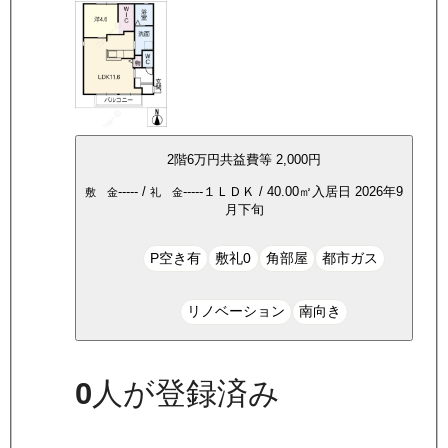
2
階
6万
円
共益費等
2,000円
-----
/
-----
１ＬＤＫ
/
40.00
㎡
入居日
2026年9
敷 金
礼 金
月下旬
P空き有
敷礼0
角部屋
都市ガス
リノベーション
南向き
0
人が登録済み