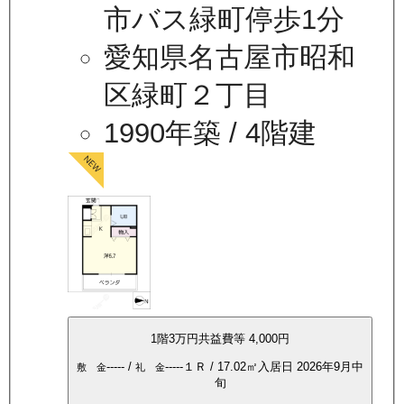
市バス緑町停歩1分
愛知県名古屋市昭和
区緑町２丁目
1990年築
/ 4階建
1
階
3万
円
共益費等
4,000円
-----
/
-----
１Ｒ
/
17.02
㎡
入居日
2026年9月中
敷 金
礼 金
旬