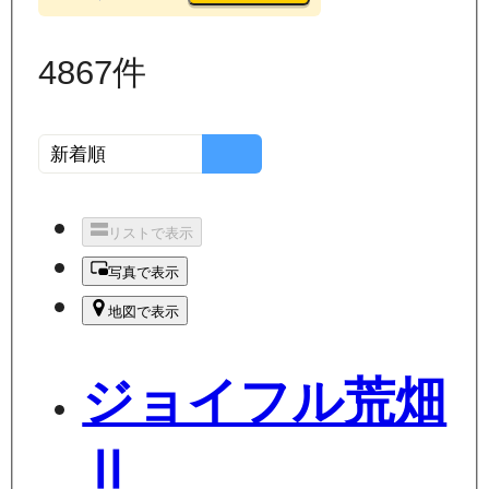
4867
件
リストで表示
写真で表示
地図で表示
ジョイフル荒畑
Ⅱ