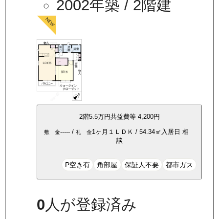
2002年築
/ 2階建
2
階
5.5万
円
共益費等
4,200円
-----
/
1ヶ月
１ＬＤＫ
/
54.34
㎡
入居日
相
敷 金
礼 金
談
P空き有
角部屋
保証人不要
都市ガス
0
人が登録済み