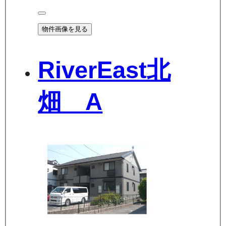
物件画像を見る
RiverEast北
畑 A