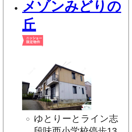
メゾンみどりの
丘
ゆとりーとライン志
段味西小学校停歩13