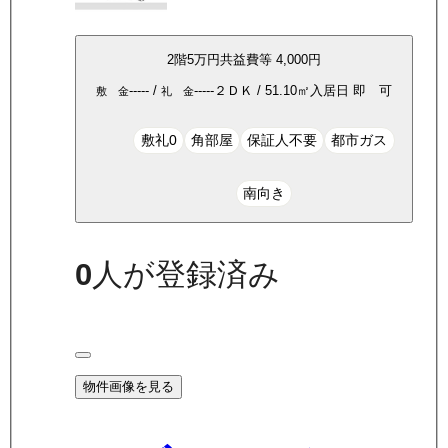
2
階
5万
円
共益費等
4,000円
-----
/
-----
２ＤＫ
/
51.10
㎡
入居日
即 可
敷 金
礼 金
敷礼0
角部屋
保証人不要
都市ガス
南向き
0
人が登録済み
物件画像を見る