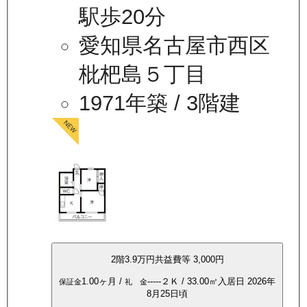
駅歩20分
愛知県名古屋市西区
枇杷島５丁目
1971年築
/ 3階建
2
階
3.9万
円
共益費等
3,000円
1.00ヶ月
/
-----
２Ｋ
/
33.00
㎡
入居日
2026年
保証金
礼 金
8月25日頃