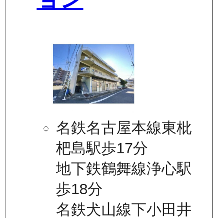
名鉄名古屋本線東枇
杷島駅歩17分
地下鉄鶴舞線浄心駅
歩18分
名鉄犬山線下小田井