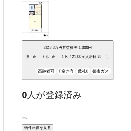
2
階
3.3万
円
共益費等
1,000円
-----
/
-----
１Ｋ
/
21.00
㎡
入居日
即 可
敷 金
礼 金
高齢者可
P空き有
敷礼0
都市ガス
0
人が登録済み
物件画像を見る