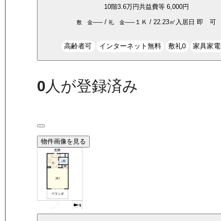
10
階
3.6万
円
共益費等
6,000円
-----
/
-----
１Ｋ
/
22.23
㎡
入居日
即 可
敷 金
礼 金
高齢者可
インターネット無料
敷礼0
家具家電
0
人が登録済み
物件画像を見る