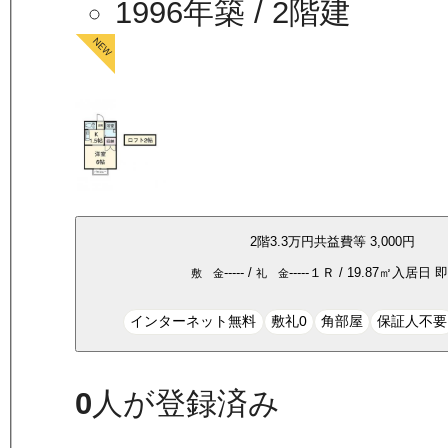
1996年築
/ 2階建
2
階
3.3万
円
共益費等
3,000円
-----
/
-----
１Ｒ
/
19.87
㎡
入居日
即
敷 金
礼 金
インターネット無料
敷礼0
角部屋
保証人不要
0
人が登録済み