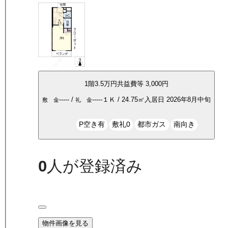
1
階
3.5万
円
共益費等
3,000円
-----
/
-----
１Ｋ
/
24.75
㎡
入居日
2026年8月中旬
敷 金
礼 金
P空き有
敷礼0
都市ガス
南向き
0
人が登録済み
物件画像を見る