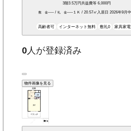
3
階
3.5万
円
共益費等
6,000円
-----
/
-----
１Ｋ
/
20.57
㎡
入居日
2026年9月
敷 金
礼 金
高齢者可
インターネット無料
敷礼0
家具家電
0
人が登録済み
物件画像を見る