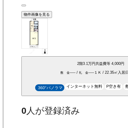
物件画像を見る
2
階
3.1万
円
共益費等
4,000円
-----
/
-----
１Ｋ
/
22.35
㎡
入居
敷 金
礼 金
インターネット無料
P空き有
360°パノラマ
0
人が登録済み