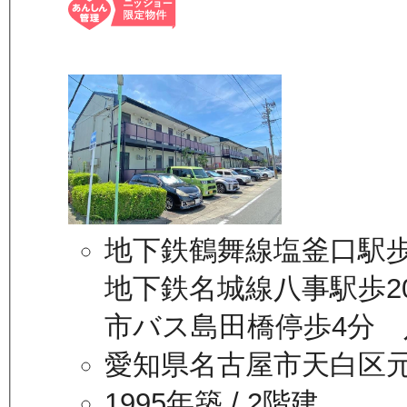
地下鉄鶴舞線塩釜口駅歩
地下鉄名城線八事駅歩2
市バス島田橋停歩4分 
愛知県名古屋市天白区
1995年築
/ 2階建