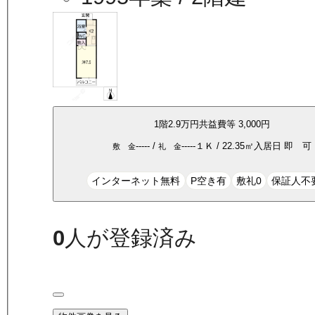
1
階
2.9万
円
共益費等
3,000円
-----
/
-----
１Ｋ
/
22.35
㎡
入居日
即 可
敷 金
礼 金
インターネット無料
P空き有
敷礼0
保証人不
0
人が登録済み