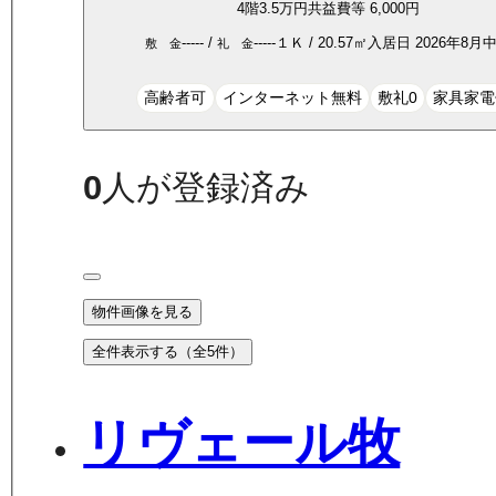
4
階
3.5万
円
共益費等
6,000円
-----
/
-----
１Ｋ
/
20.57
㎡
入居日
2026年8月
敷 金
礼 金
高齢者可
インターネット無料
敷礼0
家具家電
0
人が登録済み
物件画像を見る
全件表示する（全
5
件）
リヴェール牧