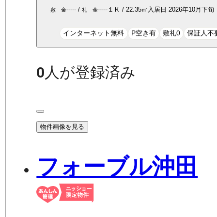
-----
/
-----
１Ｋ
/
22.35
㎡
入居日
2026年10月下旬
敷 金
礼 金
インターネット無料
P空き有
敷礼0
保証人不
0
人が登録済み
物件画像を見る
フォーブル沖田