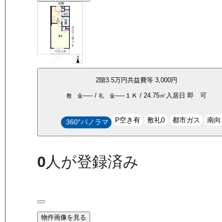
2
階
3.5万
円
共益費等
3,000円
-----
/
-----
１Ｋ
/
24.75
㎡
入居日
即 可
敷 金
礼 金
P空き有
敷礼0
都市ガス
南向
360°パノラマ
0
人が登録済み
物件画像を見る