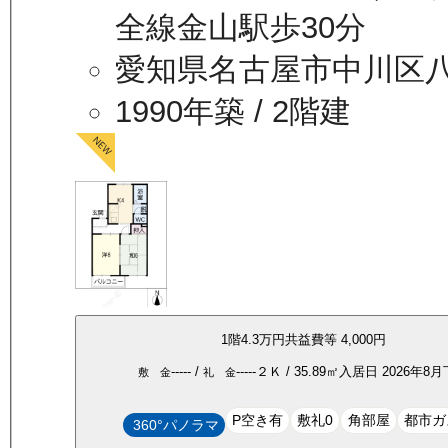
全線金山駅歩30分
愛知県名古屋市中川区
1990年築
/ 2階建
1
階
4.3万
円
共益費等
4,000円
-----
/
-----
２Ｋ
/
35.89
㎡
入居日
2026年8
敷 金
礼 金
P空き有
敷礼0
角部屋
都市ガ
360°パノラマ