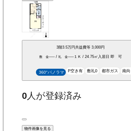
3
階
3.5万
円
共益費等
3,000円
-----
/
-----
１Ｋ
/
24.75
㎡
入居日
即 可
敷 金
礼 金
P空き有
敷礼0
都市ガス
南向
360°パノラマ
0
人が登録済み
物件画像を見る