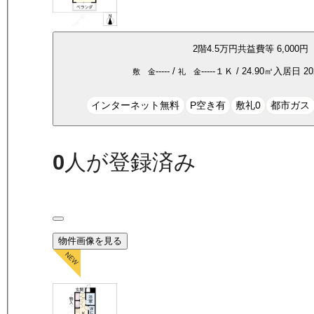
2
階
4.5万
円
共益費等
6,000円
-----
/
-----
１Ｋ
/
24.90
㎡
入居日
2
敷 金
礼 金
インターネット無料
P空き有
敷礼0
都市ガス
0
人が登録済み
物件画像を見る