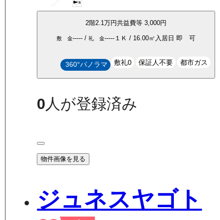
2
階
2.1万
円
共益費等
3,000円
-----
/
-----
１Ｋ
/
16.00
㎡
入居日
即 可
敷 金
礼 金
敷礼0
保証人不要
都市ガス
360°パノラマ
0
人が登録済み
物件画像を見る
ジュネスヤゴト