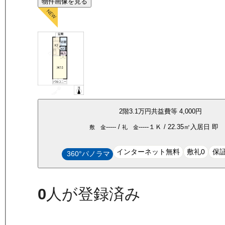
物件画像を見る
2
階
3.1万
円
共益費等
4,000円
-----
/
-----
１Ｋ
/
22.35
㎡
入居日
即
敷 金
礼 金
インターネット無料
敷礼0
保
360°パノラマ
0
人が登録済み