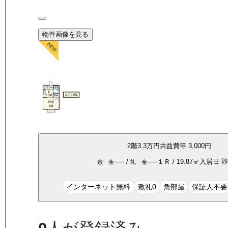
物件画像を見る
2
階
3.3万
円
共益費等
3,000円
-----
/
-----
１Ｒ
/
19.87
㎡
入居日
即
敷 金
礼 金
インターネット無料
敷礼0
角部屋
保証人不要