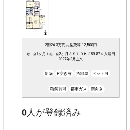
2
階
24.3万
円
共益費等
12,500円
1ヶ月
/
2ヶ月
３ＳＬＤＫ
/
89.87
㎡
入居日
敷 金
礼 金
2027年2月上旬
新築
P空き有
角部屋
ペット可
猫飼育可
都市ガス
南向き
0
人が登録済み