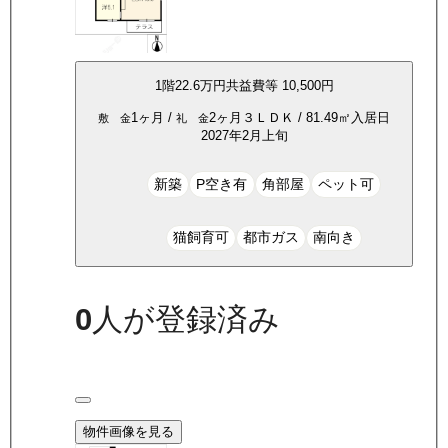
1
階
22.6万
円
共益費等
10,500円
1ヶ月
/
2ヶ月
３ＬＤＫ
/
81.49
㎡
入居日
敷 金
礼 金
2027年2月上旬
新築
P空き有
角部屋
ペット可
猫飼育可
都市ガス
南向き
0
人が登録済み
物件画像を見る