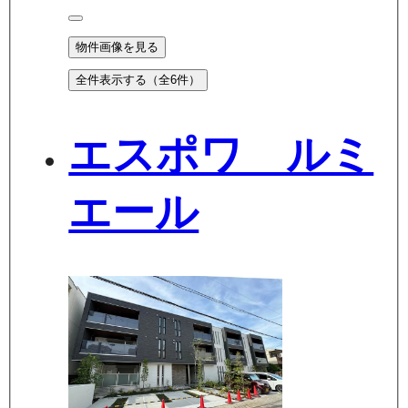
物件画像を見る
全件表示する（全
6
件）
エスポワ ルミ
エール