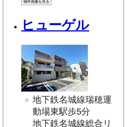
物件画像を見る
ヒューゲル
地下鉄名城線瑞穂運
動場東駅歩5分
地下鉄名城線総合リ