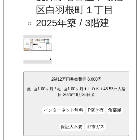
区白羽根町１丁目
2025年築
/ 3階建
2
階
12万
円
共益費等
8,000円
1.00ヶ月
/
1.00ヶ月
１ＬＤＫ
/
45.53
㎡
入居
敷 金
礼 金
日
2026年9月25日頃
インターネット無料
P空き有
角部屋
保証人不要
都市ガス