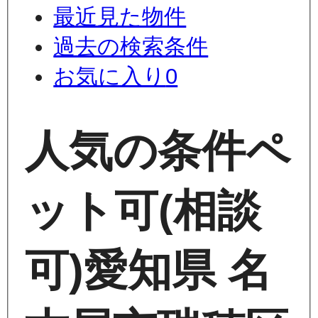
最近見た物件
過去の検索条件
お気に入り
0
人気の条件
ペ
ット可(相談
可)
愛知県 名