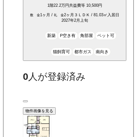
1
階
22.2万
円
共益費等
10,500円
1ヶ月
/
2ヶ月
３ＬＤＫ
/
81.03
㎡
入居日
敷 金
礼 金
2027年2月上旬
新築
P空き有
角部屋
ペット可
猫飼育可
都市ガス
南向き
0
人が登録済み
物件画像を見る