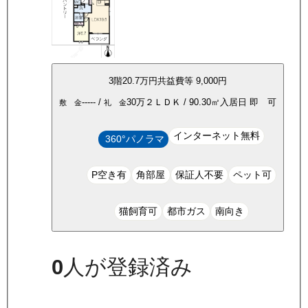
3
階
20.7万
円
共益費等
9,000円
-----
/
30万
２ＬＤＫ
/
90.30
㎡
入居日
即 可
敷 金
礼 金
インターネット無料
360°パノラマ
P空き有
角部屋
保証人不要
ペット可
猫飼育可
都市ガス
南向き
0
人が登録済み