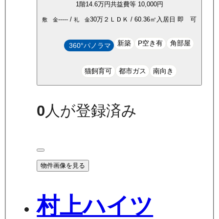
1
階
14.6万
円
共益費等
10,000円
-----
/
30万
２ＬＤＫ
/
60.36
㎡
入居日
即 可
敷 金
礼 金
新築
P空き有
角部屋
360°パノラマ
猫飼育可
都市ガス
南向き
0
人が登録済み
物件画像を見る
村上ハイツ