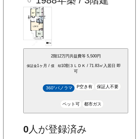
1988年築
/ 3階建
2
階
12万
円
共益費等
5,500円
1ヶ月
/
10割
３ＬＤＫ
/
71.83
㎡
入居日
即
保証金
償 却
可
P空き有
保証人不要
360°パノラマ
ペット可
都市ガス
0
人が登録済み