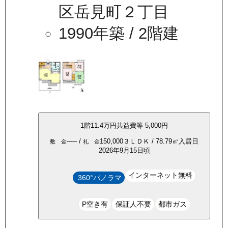
区岳見町２丁目
1990年築
/ 2階建
1
階
11.4万
円
共益費等
5,000円
-----
/
150,000
３ＬＤＫ
/
78.79
㎡
入居日
敷 金
礼 金
2026年9月15日頃
インターネット無料
360°パノラマ
P空き有
保証人不要
都市ガス