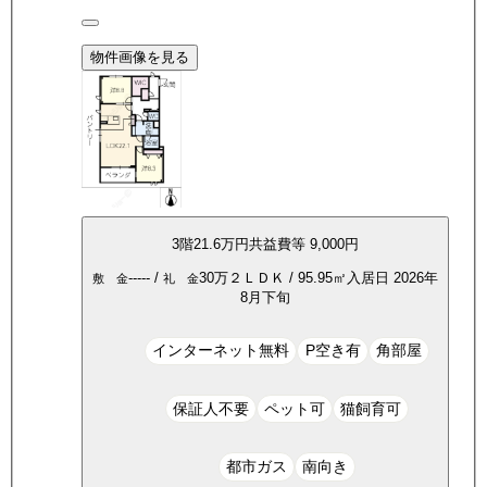
物件画像を見る
3
階
21.6万
円
共益費等
9,000円
-----
/
30万
２ＬＤＫ
/
95.95
㎡
入居日
2026年
敷 金
礼 金
8月下旬
インターネット無料
P空き有
角部屋
保証人不要
ペット可
猫飼育可
都市ガス
南向き