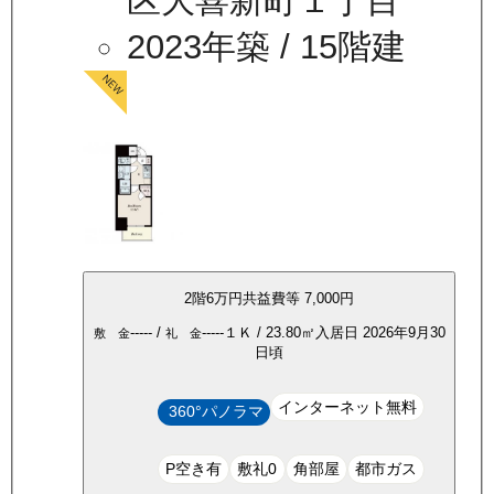
区大喜新町１丁目
2023年築
/ 15階建
2
階
6万
円
共益費等
7,000円
-----
/
-----
１Ｋ
/
23.80
㎡
入居日
2026年9月30
敷 金
礼 金
日頃
インターネット無料
360°パノラマ
P空き有
敷礼0
角部屋
都市ガス