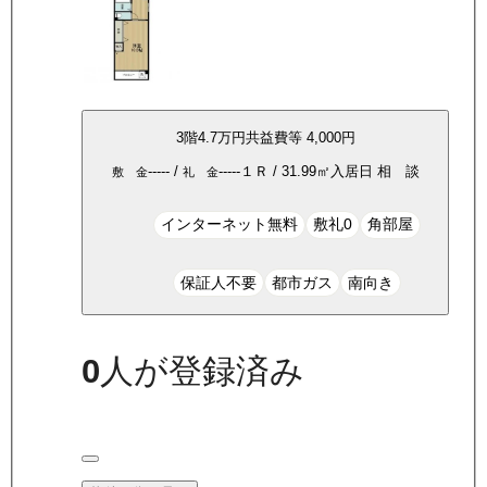
3
階
4.7万
円
共益費等
4,000円
-----
/
-----
１Ｒ
/
31.99
㎡
入居日
相 談
敷 金
礼 金
インターネット無料
敷礼0
角部屋
保証人不要
都市ガス
南向き
0
人が登録済み