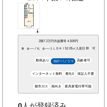
2
階
7.2万
円
共益費等
4,500円
-----
/
-----
１ＬＤＫ
/
52.05
㎡
入居日
即 可
敷 金
礼 金
動画あり
高齢者可
360°パノラマ
インターネット無料
敷礼0
保証人不要
都市ガス
南向き
家具家電付帯可能
0
人が登録済み