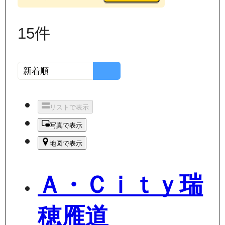
15
件
リストで表示
写真で表示
地図で表示
Ａ・Ｃｉｔｙ瑞
穂雁道