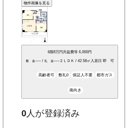
物件画像を見る
6
階
8万
円
共益費等
6,000円
-----
/
-----
２ＬＤＫ
/
42.58
㎡
入居日
即 可
敷 金
礼 金
高齢者可
敷礼0
保証人不要
都市ガス
南向き
0
人が登録済み