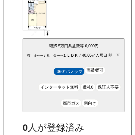
6
階
5.5万
円
共益費等
6,000円
-----
/
-----
１ＬＤＫ
/
40.05
㎡
入居日
即 可
敷 金
礼 金
高齢者可
360°パノラマ
インターネット無料
敷礼0
保証人不要
都市ガス
南向き
0
人が登録済み