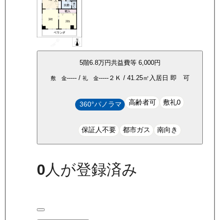
5
階
6.8万
円
共益費等
6,000円
-----
/
-----
２Ｋ
/
41.25
㎡
入居日
即 可
敷 金
礼 金
高齢者可
敷礼0
360°パノラマ
保証人不要
都市ガス
南向き
0
人が登録済み