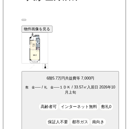
物件画像を見る
6
階
5.7万
円
共益費等
7,000円
-----
/
-----
１ＤＫ
/
33.57
㎡
入居日
2026年10
敷 金
礼 金
月上旬
高齢者可
インターネット無料
敷礼0
保証人不要
都市ガス
南向き