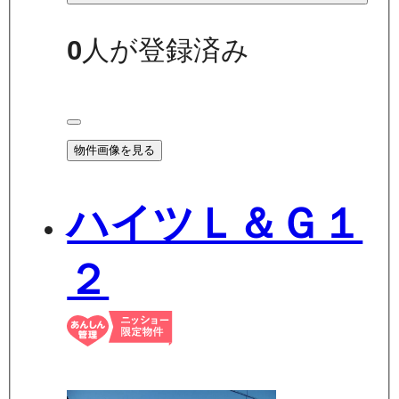
0
人が登録済み
物件画像を見る
ハイツＬ＆Ｇ１
２