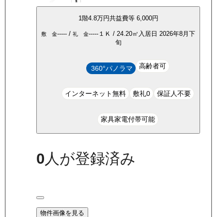
1
階
4.8万
円
共益費等
6,000円
-----
/
-----
１Ｋ
/
24.20
㎡
入居日
2026年8月下
敷 金
礼 金
旬
高齢者可
360°パノラマ
インターネット無料
敷礼0
保証人不要
家具家電付帯可能
0
人が登録済み
物件画像を見る