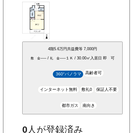
4
階
5.6万
円
共益費等
7,000円
-----
/
-----
１Ｋ
/
30.00
㎡
入居日
即 可
敷 金
礼 金
高齢者可
360°パノラマ
インターネット無料
敷礼0
保証人不要
都市ガス
南向き
0
人が登録済み