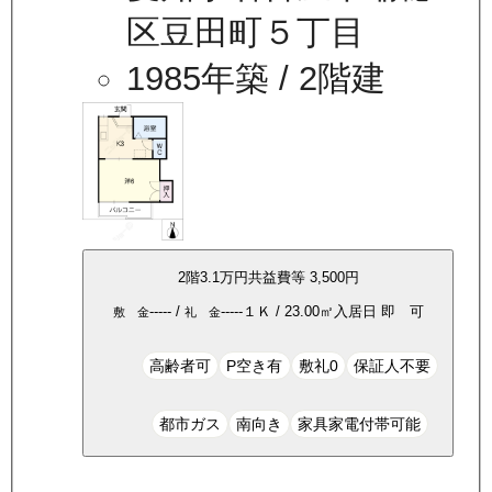
区豆田町５丁目
1985年築
/ 2階建
2
階
3.1万
円
共益費等
3,500円
-----
/
-----
１Ｋ
/
23.00
㎡
入居日
即 可
敷 金
礼 金
高齢者可
P空き有
敷礼0
保証人不要
都市ガス
南向き
家具家電付帯可能