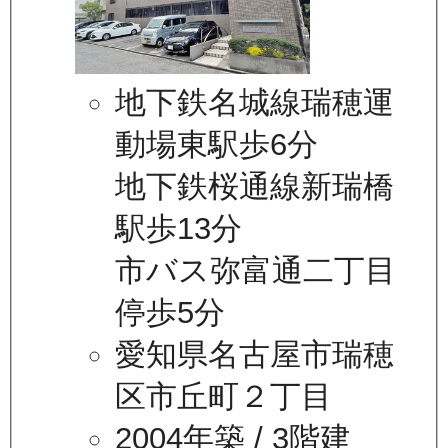
地下鉄名城線瑞穂運
動場東駅歩6分
地下鉄桜通線新瑞橋
駅歩13分
市バス弥富通二丁目
停歩5分
愛知県名古屋市瑞穂
区市丘町２丁目
2004年築
/ 3階建