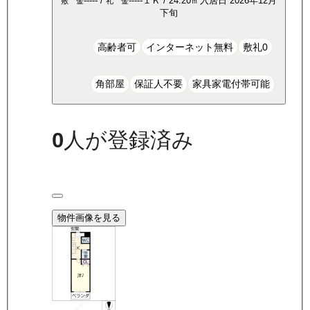
-----
/
-----
１Ｋ
/
24.20
㎡
入居日
2026年12月
敷 金
礼 金
下旬
高齢者可
インターネット無料
敷礼0
角部屋
保証人不要
家具家電付帯可能
0
人が登録済み
物件画像を見る