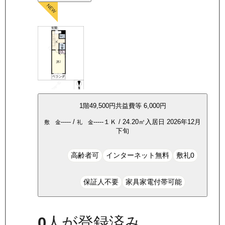
1
階
49,500
円
共益費等
6,000円
-----
/
-----
１Ｋ
/
24.20
㎡
入居日
2026年12月
敷 金
礼 金
下旬
高齢者可
インターネット無料
敷礼0
保証人不要
家具家電付帯可能
0
人が登録済み