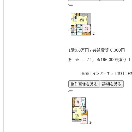
1
階
9.8万
円
/ 共益費等
6,000円
-----
/
196,000
１
敷 金
礼 金
間取り
新築
インターネット無料
P
物件画像を見る
詳細を見る