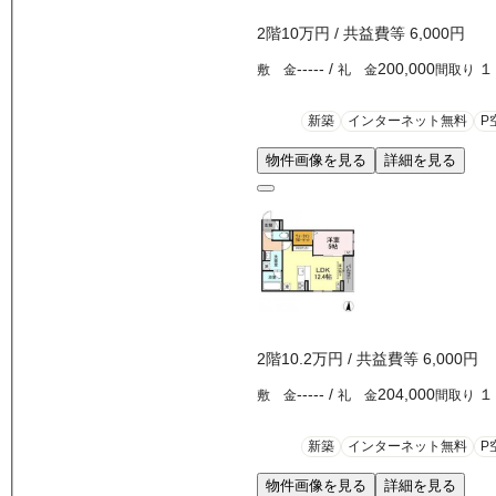
2
階
10万
円
/ 共益費等
6,000円
-----
/
200,000
１
敷 金
礼 金
間取り
新築
インターネット無料
P
物件画像を見る
詳細を見る
2
階
10.2万
円
/ 共益費等
6,000円
-----
/
204,000
１
敷 金
礼 金
間取り
新築
インターネット無料
P
物件画像を見る
詳細を見る