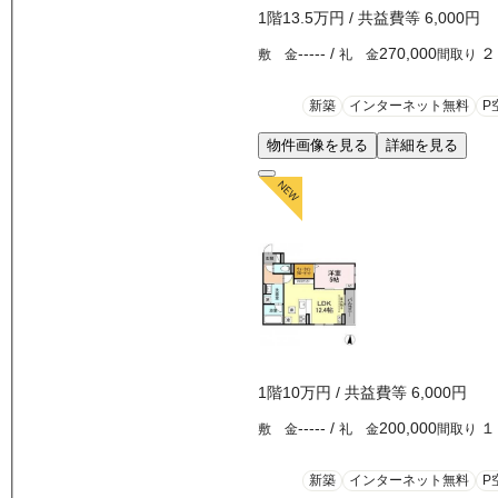
1
階
13.5万
円
/ 共益費等
6,000円
-----
/
270,000
２
敷 金
礼 金
間取り
新築
インターネット無料
P
物件画像を見る
詳細を見る
1
階
10万
円
/ 共益費等
6,000円
-----
/
200,000
１
敷 金
礼 金
間取り
新築
インターネット無料
P