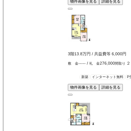
物件画像を見る
詳細を見る
3
階
13.8万
円
/ 共益費等
6,000円
-----
/
276,000
２
敷 金
礼 金
間取り
新築
インターネット無料
P
物件画像を見る
詳細を見る