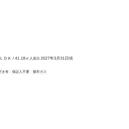
ＬＤＫ
/
41.18
㎡
2027年3月31日頃
入居日
空き有
保証人不要
都市ガス