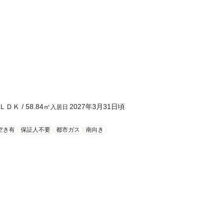
ＬＤＫ
/
58.84
㎡
2027年3月31日頃
入居日
空き有
保証人不要
都市ガス
南向き