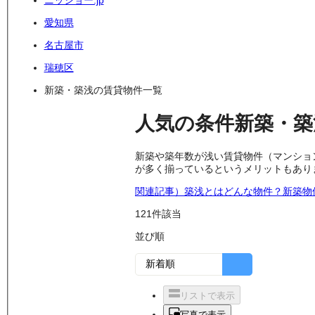
ニッショー.jp
愛知県
名古屋市
瑞穂区
新築・築浅の賃貸物件一覧
人気の条件
新築・築
新築や築年数が浅い賃貸物件（マンショ
が多く揃っているというメリットもあり
関連記事）築浅とはどんな物件？新築物
121
件該当
並び順
リストで表示
写真で表示