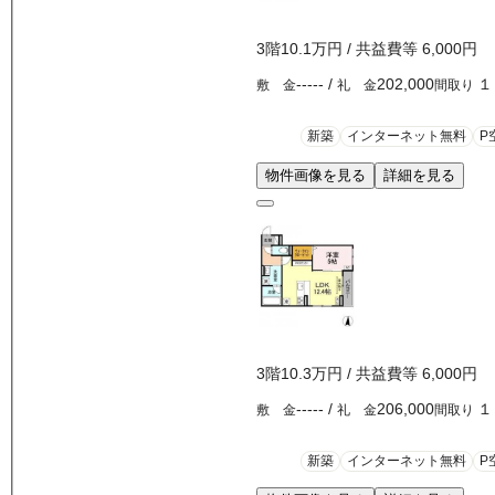
3
階
10.1万
円
/ 共益費等
6,000円
-----
/
202,000
１
敷 金
礼 金
間取り
新築
インターネット無料
P
物件画像を見る
詳細を見る
3
階
10.3万
円
/ 共益費等
6,000円
-----
/
206,000
１
敷 金
礼 金
間取り
新築
インターネット無料
P