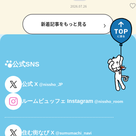
2026.07.26
新着記事をもっと見る
公式SNS
公式 X
@nissho_JP
ルームビュッフェ Instagram
@nissho_room
住む街なび X
@sumumachi_navi