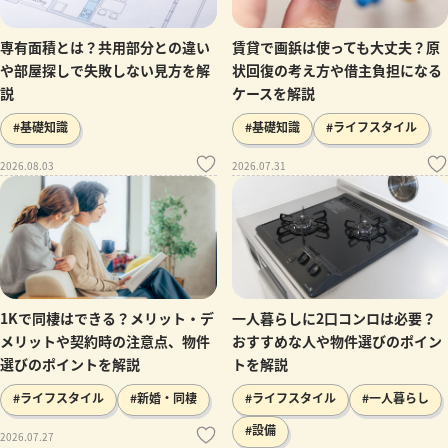
専有面積とは？共用部分との違い
賃貸で画鋲は使っても大丈夫？原
や部屋探しで失敗しない見方を解
状回復の考え方や借主負担になる
説
ケースを解説
#基礎知識
#基礎知識
#ライフスタイル
2026.08.03
2026.07.31
1Kで同棲はできる？メリット・デ
一人暮らしに2口コンロは必要？
メリットや契約時の注意点、物件
おすすめな人や物件選びのポイン
選びのポイントを解説
トを解説
#ライフスタイル
#新婚・同棲
#ライフスタイル
#一人暮らし
#設備
2026.07.27