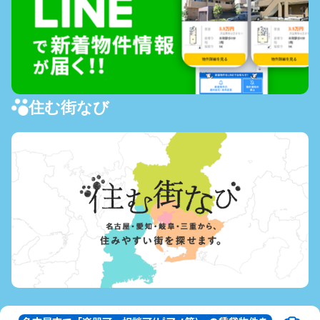
住む街なび
Copyright © NisshoCommunications Co.Ltd., All Rights Reserved.