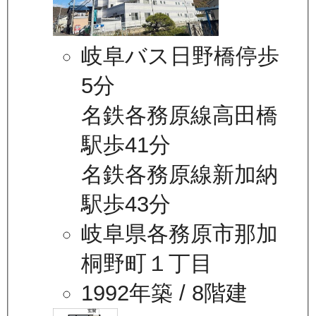
岐阜バス日野橋停歩
5分
名鉄各務原線高田橋
駅歩41分
名鉄各務原線新加納
駅歩43分
岐阜県各務原市那加
桐野町１丁目
1992年築
/ 8階建