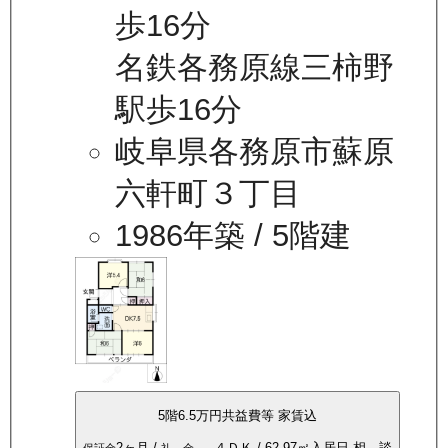
歩16分
名鉄各務原線三柿野
駅歩16分
岐阜県各務原市蘇原
六軒町３丁目
1986年築
/ 5階建
5
階
6.5万
円
共益費等
家賃込
2ヶ月
/
-----
４ＤＫ
/
62.97
㎡
入居日
相 談
保証金
礼 金