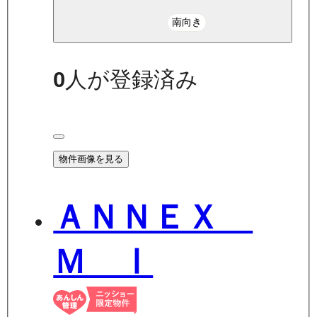
南向き
0
人が登録済み
物件画像を見る
ＡＮＮＥＸ
Ｍ Ⅰ