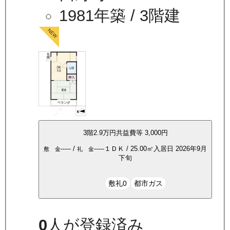
1981年築
/ 3階建
3
階
2.9万
円
共益費等
3,000円
-----
/
-----
１ＤＫ
/
25.00
㎡
入居日
2026年9月
敷 金
礼 金
下旬
敷礼0
都市ガス
0
人が登録済み