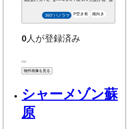
P空き有
南向き
360°パノラマ
0
人が登録済み
物件画像を見る
シャーメゾン蘇
原