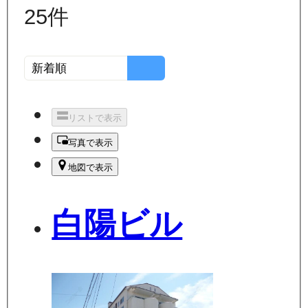
25
件
リストで表示
写真で表示
地図で表示
白陽ビル