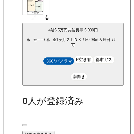
4
階
5.5万
円
共益費等
5,000円
-----
/
1ヶ月
２ＬＤＫ
/
50.98
㎡
入居日
即
敷 金
礼 金
可
P空き有
都市ガス
360°パノラマ
南向き
0
人が登録済み