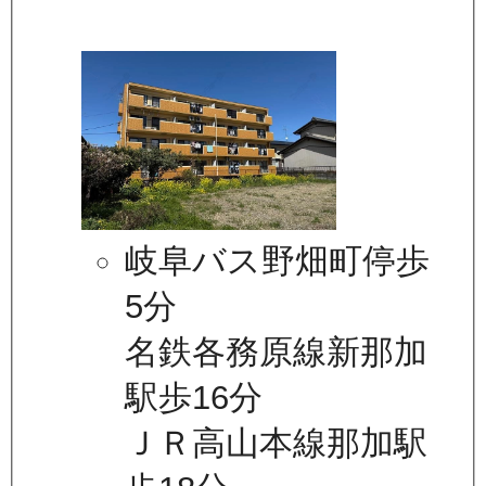
岐阜バス野畑町停歩
5分
名鉄各務原線新那加
駅歩16分
ＪＲ高山本線那加駅