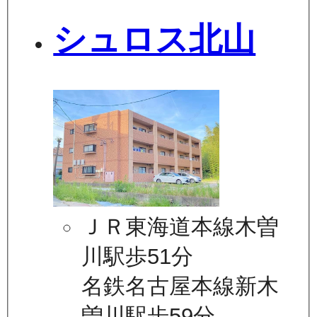
シュロス北山
ＪＲ東海道本線木曽
川駅歩51分
名鉄名古屋本線新木
曽川駅歩59分