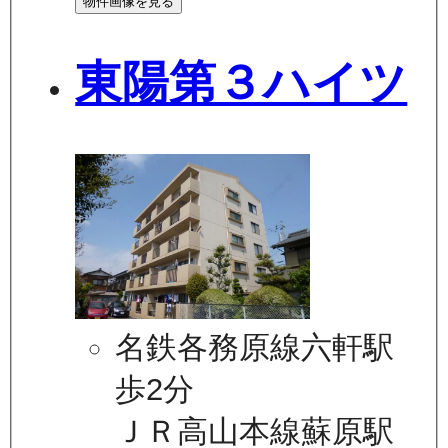
物件画像を見る
東陽第３ハイツ
名鉄各務原線六軒駅
歩2分
ＪＲ高山本線蘇原駅