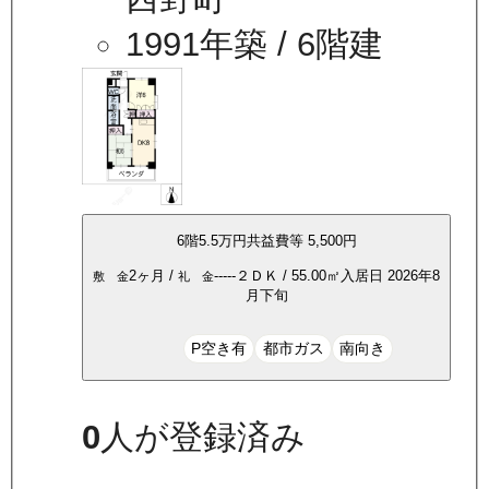
1991年築
/ 6階建
6
階
5.5万
円
共益費等
5,500円
2ヶ月
/
-----
２ＤＫ
/
55.00
㎡
入居日
2026年8
敷 金
礼 金
月下旬
P空き有
都市ガス
南向き
0
人が登録済み