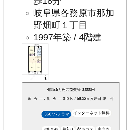
歩18分
岐阜県各務原市那加
野畑町１丁目
1997年築
/ 4階建
4
階
5.5万
円
共益費等
3,000円
-----
/
-----
３ＤＫ
/
58.32
㎡
入居日
即 可
敷 金
礼 金
インターネット無料
360°パノラマ
P空き有
敷礼0
都市ガス
南向き