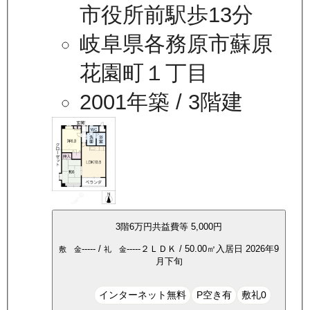
市役所前駅歩13分
岐阜県各務原市蘇原
花園町１丁目
2001年築
/ 3階建
3
階
6万
円
共益費等
5,000円
-----
/
-----
２ＬＤＫ
/
50.00
㎡
入居日
2026年9
敷 金
礼 金
月下旬
インターネット無料
P空き有
敷礼0