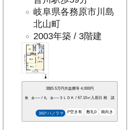
岐阜県各務原市川島
北山町
2003年築
/ 3階建
3
階
5.5万
円
共益費等
4,000円
-----
/
-----
３ＬＤＫ
/
67.10
㎡
入居日
相 談
敷 金
礼 金
P空き有
敷礼0
南向き
360°パノラマ