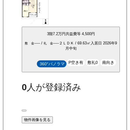
3
階
7.2万
円
共益費等
4,500円
-----
/
-----
２ＬＤＫ
/
69.63
㎡
入居日
2026年9
敷 金
礼 金
月中旬
P空き有
敷礼0
南向き
360°パノラマ
0
人が登録済み
物件画像を見る