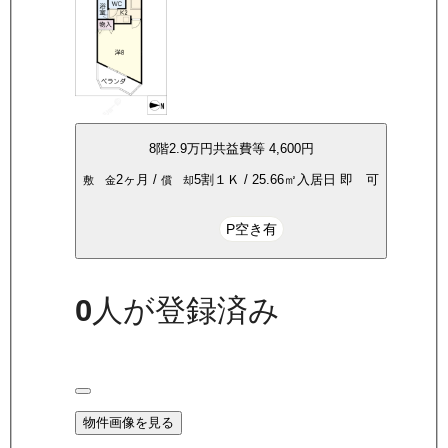
8
階
2.9万
円
共益費等
4,600円
2ヶ月
/
5割
１Ｋ
/
25.66
㎡
入居日
即 可
敷 金
償 却
P空き有
0
人が登録済み
物件画像を見る