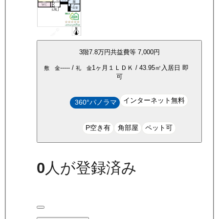
3
階
7.8万
円
共益費等
7,000円
-----
/
1ヶ月
１ＬＤＫ
/
43.95
㎡
入居日
即
敷 金
礼 金
可
インターネット無料
360°パノラマ
P空き有
角部屋
ペット可
0
人が登録済み