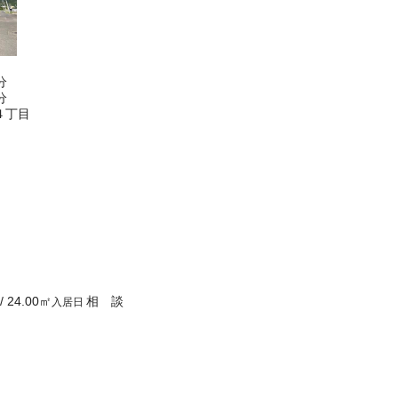
分
分
４丁目
/
24.00
㎡
相 談
入居日