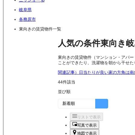
ニッショー.jp
岐阜県
各務原市
東向きの賃貸物件一覧
人気の条件
東向き
東向きの賃貸物件（マンション・アパー
ことができたり、洗濯物を朝から干せた
関連記事）日当たりが良い家の方角は南
44
件該当
並び順
リストで表示
写真で表示
地図で表示