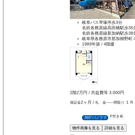
岐阜バス琴塚停歩3分
名鉄各務原線高田橋駅歩35
名鉄各務原線新加納駅歩38
岐阜県各務原市那加桐野町
1989年築
/ 4階建
2
階
2万
円
/ 共益費等
3,000円
2ヶ月
/
-----
１Ｒ
保証金
礼 金
間取り
P空き有
360°パノラマ
物件画像を見る
詳細を見る