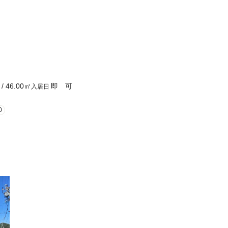
/
46.00
㎡
即 可
入居日
0