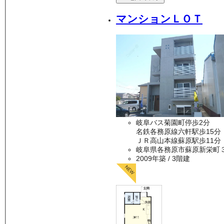
マンションＬＯＴ
岐阜バス菊園町停歩2分
名鉄各務原線六軒駅歩15分
ＪＲ高山本線蘇原駅歩11分
岐阜県各務原市蘇原新栄町
2009年築
/ 3階建