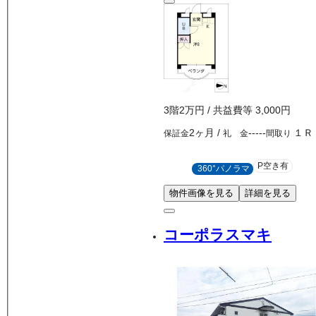
3
階
2万
円
/ 共益費等
3,000円
2ヶ月
/
-----
１Ｒ
保証金
礼 金
間取り
P空き有
360°パノラマ
物件画像を見る
詳細を見る
コーポラスマキ