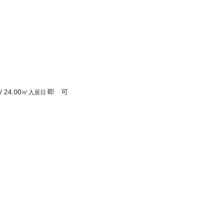
/
24.00
㎡
即 可
入居日