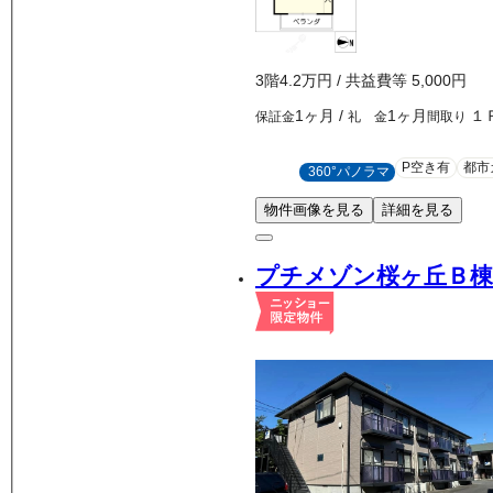
3
階
4.2万
円
/ 共益費等
5,000円
1ヶ月
/
1ヶ月
１
保証金
礼 金
間取り
P空き有
都市
360°パノラマ
物件画像を見る
詳細を見る
プチメゾン桜ヶ丘Ｂ棟