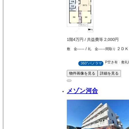
1
階
4万
円
/ 共益費等
2,000円
-----
/
-----
２ＤＫ
敷 金
礼 金
間取り
P空き有
敷礼
360°パノラマ
物件画像を見る
詳細を見る
メゾン河合