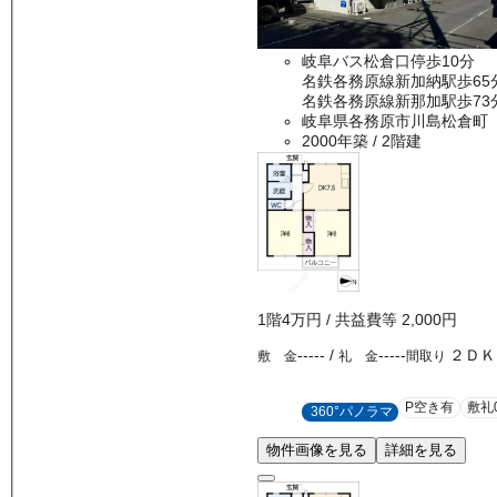
岐阜バス松倉口停歩10分
名鉄各務原線新加納駅歩65
名鉄各務原線新那加駅歩73
岐阜県各務原市川島松倉町
2000年築
/ 2階建
1
階
4万
円
/ 共益費等
2,000円
-----
/
-----
２ＤＫ
敷 金
礼 金
間取り
P空き有
敷礼
360°パノラマ
物件画像を見る
詳細を見る