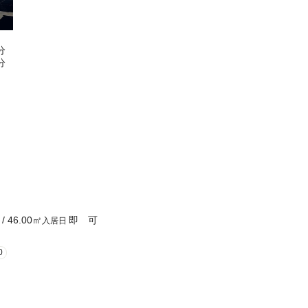
分
分
/
46.00
㎡
即 可
入居日
0