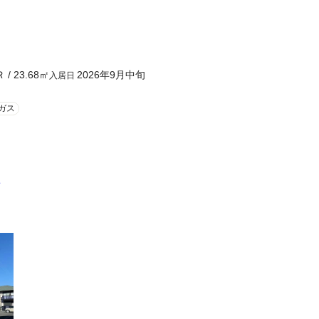
Ｒ
/
23.68
㎡
2026年9月中旬
入居日
ガス